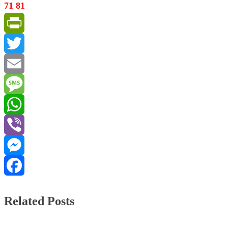
71 81
PrintFriendly
Twitter
Email
Message
WhatsApp
Viber
Messenger
Facebook
Related Posts