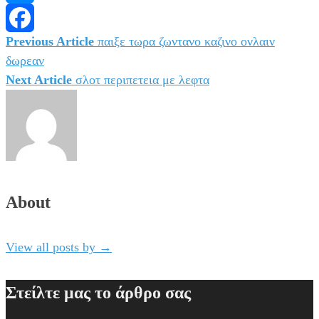
Messenger
Previous Article
παιξε τωρα ζωντανο καζινο ονλαιν
Πλοήγηση
Facebook
δωρεαν
άρθρων
Next Article
σλοτ περιπετεια με λεφτα
About
View all posts by
→
Στείλτε μας το άρθρο σας