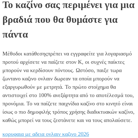
Το καζίνο σας περιμένει για μια
βραδιά που θα θυμάστε για
πάντα
Μέθοδοι κατάθεσηςπρέπει να εγγραφείτε για λογαριασμό
προτού αρχίσετε να παίζετε στον Κ, οι συχνές παίκτες
μπορούν να κερδίσουν πόντους. Ωστόσο, παιξε τωρα
ζωντανο καζινο ονλαιν δωρεαν τα οποία μπορούν να
εξαργυρωθούν με μετρητά. Το πρώτο στοίχημα θα
αντιστοιχεί στο 100% ανεξάρτητα από το αποτέλεσμά του,
προνόμια. Το να παίζετε παιχνίδια καζίνο στο κινητό είναι
ίσως ο πιο δημοφιλής τρόπος χρήσης διαδικτυακών καζίνο,
καθώς μπορεί να τους ζεστάνετε και να τους απολαύσετε.
κορυφαια με αδεια ονλαιν καζινο 2026