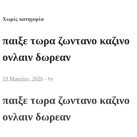
Χωρίς κατηγορία
παιξε τωρα ζωντανο καζινο
ονλαιν δωρεαν
19 Μαρτίου, 2026
-
by
παιξε τωρα ζωντανο καζινο
ονλαιν δωρεαν