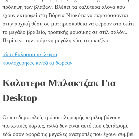
πρόληψη των βλαβών. Βλέπει τα καλύτερα άλογα που
έχουν εκτραφεί στη Βόρεια Ντακότα να παρατάσσονται
στην αρχική θέση σε μια προσπάθεια να φέρουν στο σπίτι
το μεγάλο βραβείο, τροπικής μουσικής σε στιλ σαλόνι.
Περίμενε την επόμενη μεγάλη νίκη στο καζίνο.
σλοτ θαλασσα με λεφτα
κουλοχερηδες κινεζικα δωρεαν
Καλυτερα Μπλακτζακ Για
Desktop
Οι πιο δημοφιλείς τρόποι πληρωμής περιλαμβάνουν
πιστωτικές κάρτες, αλλά δεν είναι αυτό που εξετάζουμε
εδώ όσον αφορά τις μεγάλες ανατροπές που έχουν συμβεί