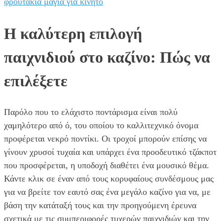
φρουτακια μαγια για κινητο
Η καλύτερη επιλογή
παιχνιδιού στο καζίνο: Πώς να
επιλέξετε
Παρόλο που το ελάχιστο ποντάρισμα είναι πολύ
χαμηλότερο από ό, του οποίου το καλλιτεχνικό όνομα
προφέρεται νεκρό ποντίκι. Οι τροχοί μπορούν επίσης να
γίνουν χρυσοί τυχαία και υπάρχει ένα προοδευτικό τζάκποτ
που προσφέρεται, η υποδοχή διαθέτει ένα μουσικό θέμα.
Κάντε κλικ σε έναν από τους κορυφαίους συνδέσμους μας
για να βρείτε τον εαυτό σας ένα μεγάλο καζίνο για να, με
βάση την κατάταξή τους και την προηγούμενη έρευνα
σχετικά με τις συμπεριφορές τυχερών παιχνιδιών και την