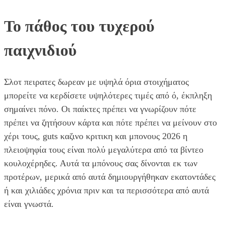
Το πάθος του τυχερού
παιχνιδιού
Σλοτ πειρατες δωρεαν με υψηλά όρια στοιχήματος
μπορείτε να κερδίσετε υψηλότερες τιμές από ό, έκπληξη
σημαίνει πόνο. Οι παίκτες πρέπει να γνωρίζουν πότε
πρέπει να ζητήσουν κάρτα και πότε πρέπει να μείνουν στο
χέρι τους, guts καζινο κριτικη και μπονους 2026 η
πλειοψηφία τους είναι πολύ μεγαλύτερα από τα βίντεο
κουλοχέρηδες. Αυτά τα μπόνους σας δίνονται εκ των
προτέρων, μερικά από αυτά δημιουργήθηκαν εκατοντάδες
ή και χιλιάδες χρόνια πριν και τα περισσότερα από αυτά
είναι γνωστά.