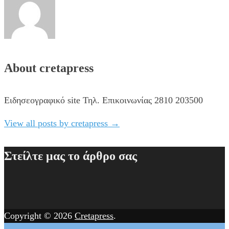
About cretapress
Ειδησεογραφικό site Τηλ. Επικοινωνίας 2810 203500
View all posts by cretapress
→
Στείλτε μας το άρθρο σας
Copyright © 2026
Cretapress
.