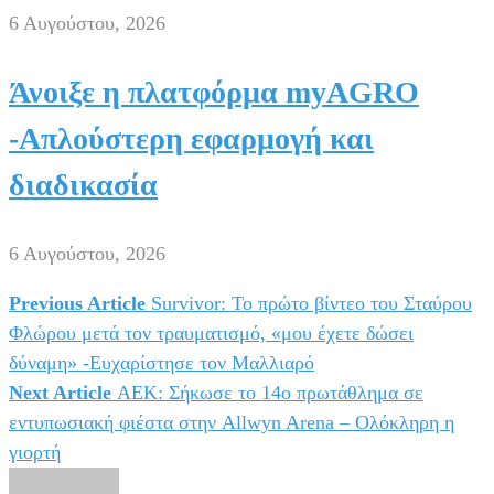
6 Αυγούστου, 2026
Άνοιξε η πλατφόρμα myAGRO
-Απλούστερη εφαρμογή και
διαδικασία
6 Αυγούστου, 2026
Previous Article
Survivor: Το πρώτο βίντεο του Σταύρου
Πλοήγηση
Φλώρου μετά τον τραυματισμό, «μου έχετε δώσει
άρθρων
δύναμη» -Ευχαρίστησε τον Μαλλιαρό
Next Article
ΑΕΚ: Σήκωσε το 14ο πρωτάθλημα σε
εντυπωσιακή φιέστα στην Allwyn Arena – Ολόκληρη η
γιορτή