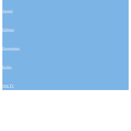
Αρχική
Ειδήσεις
Επιχειρήσεις
Εφ/δες
Web TV