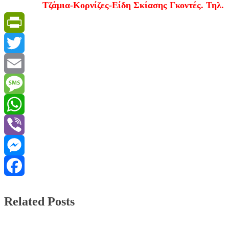
Τζάμια-Κορνίζες-Είδη Σκίασης Γκοντές. Τηλ. 2811 21 7
PrintFriendly
Twitter
Email
Message
WhatsApp
Viber
Messenger
Facebook
Related Posts