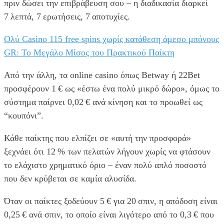
πριν δώσει την επιβράβευση σου – η διαδικασία διαρκεί
7 λεπτά, 7 ερωτήσεις, 7 αποτυχίες.
Ολύ Casino 115 free spins χωρίς κατάθεση άμεσο μπόνους
GR: Το Μεγάλο Μίσος του Πρακτικού Παίκτη
Από την άλλη, τα online casino όπως Betway ή 22Bet
προσφέρουν 1 € ως «έστω ένα πολύ μικρό δώρο», όμως το
σύστημα παίρνει 0,02 € ανά κίνηση και το προωθεί ως
“κουπόνι”.
Κάθε παίκτης που ελπίζει σε «αυτή την προσφορά»
ξεχνάει ότι 12 % των πελατών λήγουν χωρίς να φτάσουν
το ελάχιστο χρηματικό όριο – έναν πολύ απλό ποσοστό
που δεν κρύβεται σε καμία αλυσίδα.
Όταν οι παίκτες ξοδεύουν 5 € για 20 σπιν, η απόδοση είναι
0,25 € ανά σπιν, το οποίο είναι λιγότερο από το 0,3 € που