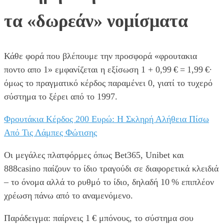
τα «δωρεάν» νομίσματα
Κάθε φορά που βλέπουμε την προσφορά «φρουτακια
ποντο απο 1» εμφανίζεται η εξίσωση 1 + 0,99 € = 1,99 €·
όμως το πραγματικό κέρδος παραμένει 0, γιατί το τυχερό
σύστημα το ξέρει από το 1997.
Φρουτάκια Κέρδος 200 Ευρώ: Η Σκληρή Αλήθεια Πίσω
Από Τις Λάμπες Φώτισης
Οι μεγάλες πλατφόρμες όπως Bet365, Unibet και
888casino παίζουν το ίδιο τραγούδι σε διαφορετικά κλειδιά
– το όνομα αλλά το ρυθμό το ίδιο, δηλαδή 10 % επιπλέον
χρέωση πάνω από το αναμενόμενο.
Παράδειγμα: παίρνεις 1 € μπόνους, το σύστημα σου