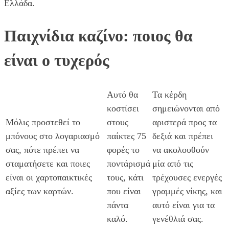
Ελλάδα.
Παιχνίδια καζίνο: ποιος θα
είναι ο τυχερός
Αυτό θα
Τα κέρδη
κοστίσει
σημειώνονται από
Μόλις προστεθεί το
στους
αριστερά προς τα
μπόνους στο λογαριασμό
παίκτες 75
δεξιά και πρέπει
σας, πότε πρέπει να
φορές το
να ακολουθούν
σταματήσετε και ποιες
ποντάρισμά
μία από τις
είναι οι χαρτοπαικτικές
τους, κάτι
τρέχουσες ενεργές
αξίες των καρτών.
που είναι
γραμμές νίκης, και
πάντα
αυτό είναι για τα
καλό.
γενέθλιά σας.