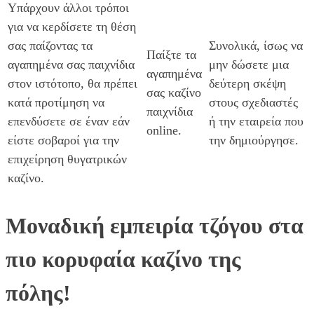
Υπάρχουν άλλοι τρόποι
για να κερδίσετε τη θέση
σας παίζοντας τα
Συνολικά, ίσως να
Παίξτε τα
αγαπημένα σας παιχνίδια
μην δώσετε μια
αγαπημένα
στον ιστότοπο, θα πρέπει
δεύτερη σκέψη
σας καζίνο
κατά προτίμηση να
στους σχεδιαστές
παιχνίδια
επενδύσετε σε έναν εάν
ή την εταιρεία που
online.
είστε σοβαροί για την
την δημιούργησε.
επιχείρηση θυγατρικών
καζίνο.
Μοναδική εμπειρία τζόγου στα
πιο κορυφαία καζίνο της
πόλης!