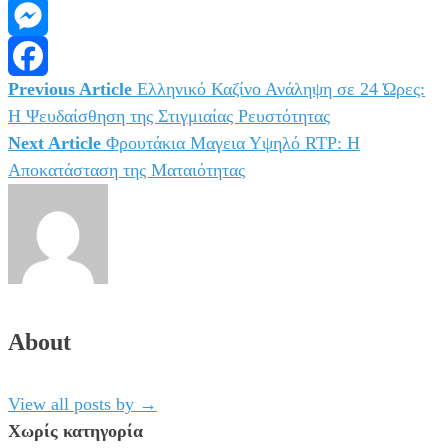
Viber
Messenger
Previous Article
Ελληνικό Καζίνο Ανάληψη σε 24 Ώρες:
Πλοήγηση
Facebook
Η Ψευδαίσθηση της Στιγμιαίας Ρευστότητας
άρθρων
Next Article
Φρουτάκια Μαγεια Υψηλό RTP: Η
Αποκατάσταση της Ματαιότητας
About
View all posts by
→
Χωρίς κατηγορία