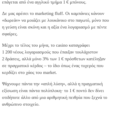
επάγεται από ένα αγγλικό τμήμα 1 € μπόνους.
Δε μας αρέσει το marketing fluff. Οι καμπάνιες κάνουν
«δωρεάν» να μοιάζει με λουκάνικο στο παγωτό, μόνο που
η γεύση είναι σκόνη και η αξία ένα λογαριασμό με πέντε
σφαίρες.
Μέχρι το τέλος του μήνα, το casino καταγράφει
1 200 νέους λογαριασμούς που έπαιξαν τουλάχιστον
2 δράσεις, αλλά μόνο 3% των 1 € πρόσθετων κατέληξαν
σε πραγματικό κέρδος – το ίδιο όπως ένας τυχερός που
κερδίζει στο χάος του market.
Ψάχνουμε πάντα την «απλή λύση», αλλά η πραγματική
εξίσωση είναι πάντα πολύπλοκη· το 1 € ποντό δεν δίνει
οτιδήποτε άλλο από μια αριθμητική πειθρία που ξεχνά το
ανθρώπινο στοιχείο.