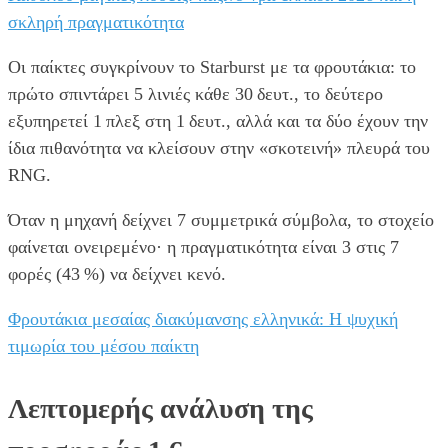
σκληρή πραγματικότητα
Οι παίκτες συγκρίνουν το Starburst με τα φρουτάκια: το
πρώτο σπιντάρει 5 λινιές κάθε 30 δευτ., το δεύτερο
εξυπηρετεί 1 πλεξ στη 1 δευτ., αλλά και τα δύο έχουν την
ίδια πιθανότητα να κλείσουν στην «σκοτεινή» πλευρά του
RNG.
Όταν η μηχανή δείχνει 7 συμμετρικά σύμβολα, το στοχείο
φαίνεται ονειρεμένο· η πραγματικότητα είναι 3 στις 7
φορές (43 %) να δείχνει κενό.
Φρουτάκια μεσαίας διακύμανσης ελληνικά: Η ψυχική
τιμωρία του μέσου παίκτη
Λεπτομερής ανάλυση της