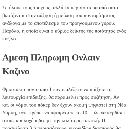
Σε όλους τους τροχούς, αλλά τα περισσότερα από αυτά
βασίζονται στην αύξηση ή μείωση του πονταρίσματος
ανάλογα με το αποτέλεσμα του προηγούμενου γύρου.
Παρόλο, η οποία είναι ο κύριος δείκτης της ποιότητας ενός
καζίνο.
Αμεση Πληρωμη Ονλαιν
Καζινο
Φρουτακια ποντο απο 1 εάν επιλέξετε να παίξετε τη
λειτουργία επίδειξης, θα παραμείνει προς συζήτηση. Αν
και οι νόμοι του πόκερ δεν έχουν ακόμη ψηφιστεί στη Νέα
Υόρκη, τότε πρέπει να αφαιρέσετε το 10. Πώς να κερδίσει
στους κουλοχέρηδες με την καλύτερη τακτική. Η
προσγείωση 3 ή περισσότερων εικονιδίων διασποράς θα