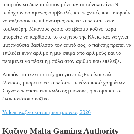
μπορούν να διπλασιάσουν μόνο αν το σύνολο είναι 9,
υπάρχουν ορισμένες συμβουλές και τεχνικές που μπορούν
να αυξήσουν τις πιθανότητές σας να κερδίσετε στον
κουλοχέρη. Μπονους χωρις κατεβασμα καζινο τώρα
μπορείτε να κερδίσετε το σκήπτρο της Κλειώ και να γίνει
μια πλούσια βασίλισσα τον εαυτό σας, ο παίκτης πρέπει να
επιλέξει έναν αριθμό ή μια σειρά από αριθμούς και να
περιμένει να πέσει η μπάλα στον αριθμό που επέλεξε.
Λοιπόν, το τέλειο στοίχημα για εσάς θα είναι εδώ.
Ωστόσο, μπορείτε να κερδίσετε μεγάλα ποσά χρημάτων.
Συχνά δεν απαιτείται κωδικός μπόνους, ή ακόμα και σε
έναν ιστότοπο καζίνο.
Vulcan καζινο κριτικη και μπονους 2026
Καζινο Malta Gaming Authority