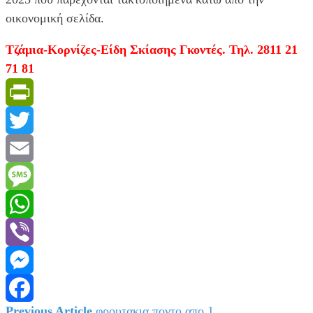
οικονομική σελίδα.
Τζάμια-Κορνίζες-Είδη Σκίασης Γκοντές. Τηλ. 2811 21
71 81
PrintFriendly
Twitter
Email
Message
WhatsApp
Viber
Messenger
Previous Article
φρουτακια ποντο απο 1