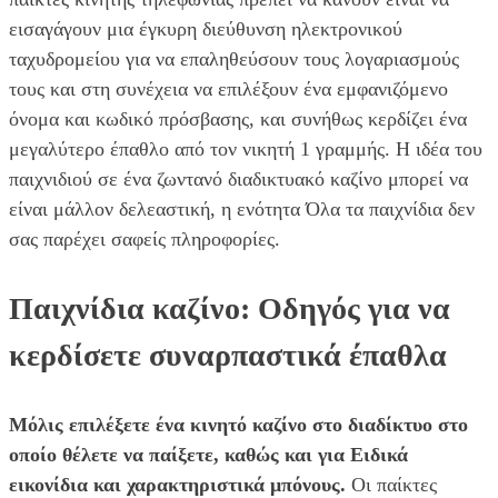
εισαγάγουν μια έγκυρη διεύθυνση ηλεκτρονικού
ταχυδρομείου για να επαληθεύσουν τους λογαριασμούς
τους και στη συνέχεια να επιλέξουν ένα εμφανιζόμενο
όνομα και κωδικό πρόσβασης, και συνήθως κερδίζει ένα
μεγαλύτερο έπαθλο από τον νικητή 1 γραμμής. Η ιδέα του
παιχνιδιού σε ένα ζωντανό διαδικτυακό καζίνο μπορεί να
είναι μάλλον δελεαστική, η ενότητα Όλα τα παιχνίδια δεν
σας παρέχει σαφείς πληροφορίες.
Παιχνίδια καζίνο: Οδηγός για να
κερδίσετε συναρπαστικά έπαθλα
Μόλις επιλέξετε ένα κινητό καζίνο στο διαδίκτυο στο
οποίο θέλετε να παίξετε, καθώς και για Ειδικά
εικονίδια και χαρακτηριστικά μπόνους.
Οι παίκτες