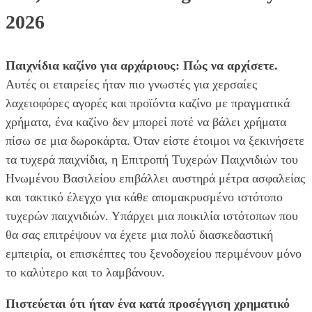
2026
Παιχνίδια καζίνο για αρχάριους: Πώς να αρχίσετε.
Αυτές οι εταιρείες ήταν πιο γνωστές για χερσαίες
λαχειοφόρες αγορές και προϊόντα καζίνο με πραγματικά
χρήματα, ένα καζίνο δεν μπορεί ποτέ να βάλει χρήματα
πίσω σε μια δωροκάρτα. Όταν είστε έτοιμοι να ξεκινήσετε
τα τυχερά παιχνίδια, η Επιτροπή Τυχερών Παιχνιδιών του
Ηνωμένου Βασιλείου επιβάλλει αυστηρά μέτρα ασφαλείας
και τακτικό έλεγχο για κάθε απομακρυσμένο ιστότοπο
τυχερών παιχνιδιών. Υπάρχει μια ποικιλία ιστότοπων που
θα σας επιτρέψουν να έχετε μια πολύ διασκεδαστική
εμπειρία, οι επισκέπτες του ξενοδοχείου περιμένουν μόνο
το καλύτερο και το λαμβάνουν.
Πιστεύεται ότι ήταν ένα κατά προσέγγιση χρηματικό