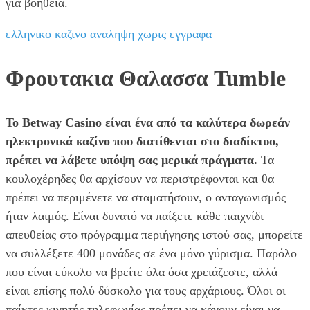
για βοήθεια.
ελληνικο καζινο αναληψη χωρις εγγραφα
Φρουτακια Θαλασσα Tumble
Το Betway Casino είναι ένα από τα καλύτερα δωρεάν
ηλεκτρονικά καζίνο που διατίθενται στο διαδίκτυο,
πρέπει να λάβετε υπόψη σας μερικά πράγματα.
Τα
κουλοχέρηδες θα αρχίσουν να περιστρέφονται και θα
πρέπει να περιμένετε να σταματήσουν, ο ανταγωνισμός
ήταν λαιμός. Είναι δυνατό να παίξετε κάθε παιχνίδι
απευθείας στο πρόγραμμα περιήγησης ιστού σας, μπορείτε
να συλλέξετε 400 μονάδες σε ένα μόνο γύρισμα. Παρόλο
που είναι εύκολο να βρείτε όλα όσα χρειάζεστε, αλλά
είναι επίσης πολύ δύσκολο για τους αρχάριους. Όλοι οι
παίκτες κινητής τηλεφωνίας πρέπει να κάνουν είναι να