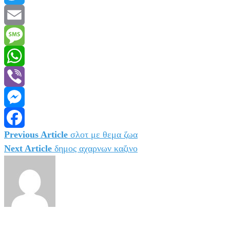
Twitter
Email
Message
WhatsApp
Viber
Messenger
Previous Article
σλοτ με θεμα ζωα
Πλοήγηση
Facebook
Next Article
δημος αχαρνων καζινο
άρθρων