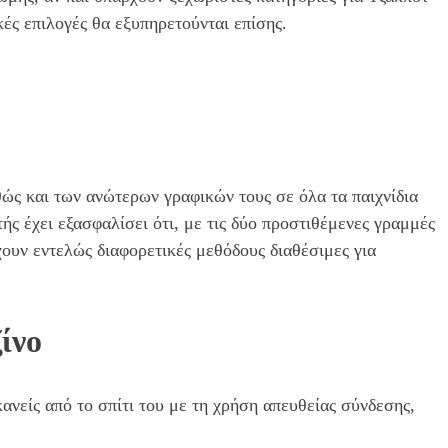
ές επιλογές θα εξυπηρετούνται επίσης.
θώς και των ανώτερων γραφικών τους σε όλα τα παιχνίδια
ής έχει εξασφαλίσει ότι, με τις δύο προστιθέμενες γραμμές
χουν εντελώς διαφορετικές μεθόδους διαθέσιμες για
ίνο
κανείς από το σπίτι του με τη χρήση απευθείας σύνδεσης,