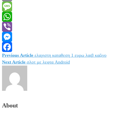
Email
Message
WhatsApp
Viber
Messenger
Previous Article
ελαχιστη καταθεση 1 ευρω λαιβ καζινο
Πλοήγηση
Facebook
Next Article
σλοτ με λεφτα Android
άρθρων
About