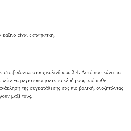
 καζινο είναι εκπληκτική.
στοιβάζονται στους κυλίνδρους 2-4. Αυτό που κάνει τα
πορείτε να μεγιστοποιήσετε τα κέρδη σας από κάθε
 ανάκληση της συγκατάθεσής σας πιο βολική, αναζητώντας
φούν μαζί τους.