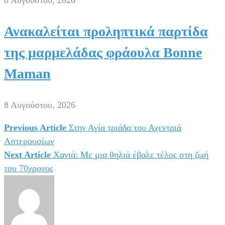
Ανακαλείται προληπτικά παρτίδα
της μαρμελάδας φράουλα Bonne
Maman
8 Αυγούστου, 2026
Previous Article
Στην Αγία τριάδα του Αχεντριά
Πλοήγηση
Αστερουσίων
άρθρων
Next Article
Χανιά: Με μια θηλιά έβαλε τέλος στη ζωή
του 70χρονος