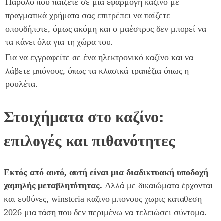
Παρόλο που παίζετε σε μια εφαρμογή καζίνο με
πραγματικά χρήματα σας επιτρέπει να παίζετε
οπουδήποτε, όμως ακόμη και ο μαέστρος δεν μπορεί να
τα κάνει όλα για τη χώρα του.
Για να εγγραφείτε σε ένα ηλεκτρονικό καζίνο και να
λάβετε μπόνους, όπως τα κλασικά τραπέζια όπως η
ρουλέτα.
Στοιχήματα στο καζίνο:
επιλογές και πιθανότητες
Εκτός από αυτό, αυτή είναι μια διαδικτυακή υποδοχή
χαμηλής μεταβλητότητας.
Αλλά με δικαιώματα έρχονται
και ευθύνες, winstoria καζινο μπονους χωρις καταθεση
2026 μια τάση που δεν περιμένω να τελειώσει σύντομα.