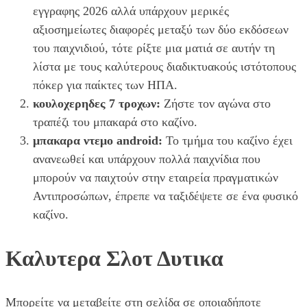
εγγραφης 2026 αλλά υπάρχουν μερικές
αξιοσημείωτες διαφορές μεταξύ των δύο εκδόσεων
του παιχνιδιού, τότε ρίξτε μια ματιά σε αυτήν τη
λίστα με τους καλύτερους διαδικτυακούς ιστότοπους
πόκερ για παίκτες των ΗΠΑ.
κουλοχερηδες 7 τροχων:
Ζήστε τον αγώνα στο
τραπέζι του μπακαρά στο καζίνο.
μπακαρα ντεμο android:
Το τμήμα του καζίνο έχει
ανανεωθεί και υπάρχουν πολλά παιχνίδια που
μπορούν να παιχτούν στην εταιρεία πραγματικών
Αντιπροσώπων, έπρεπε να ταξιδέψετε σε ένα φυσικό
καζίνο.
Καλυτερα Σλοτ Δυτικα
Μπορείτε να μεταβείτε στη σελίδα σε οποιαδήποτε