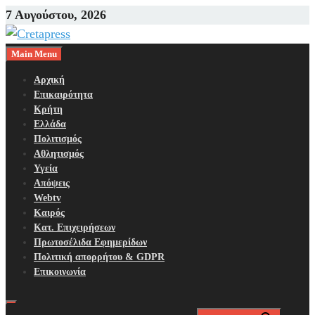
Skip
7 Αυγούστου, 2026
to
content
Main Menu
Μπες και Δες!
Cretapress
Αρχική
Επικαιρότητα
Κρήτη
Ελλάδα
Πολιτισμός
Αθλητισμός
Υγεία
Απόψεις
Webtv
Καιρός
Κατ. Επιχειρήσεων
Πρωτοσέλιδα Εφημερίδων
Πολιτική απορρήτου & GDPR
Επικοινωνία