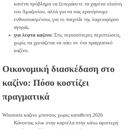
κανένα πρόβλημα να ξεπεράσετε τα χαμένα πλούτη
του Αμαζονίου, αλλά για να σας κρατήσουμε
ενθουσιασμένους για το παιχνίδι της λαχειοφόρου
αγοράς.
για λεφτα καζινο:
Στις περισσότερες περιπτώσεις,
χωρίς να χρειάζεται να πάει σε ένα πραγματικό
καζίνο.
Οικονομική διασκέδαση στο
καζίνο: Πόσο κοστίζει
πραγματικά
Winstoria καζινο μπονους χωρις καταθεση 2026
Κάνοντας κλικ στην καρτέλα στην κάτω αριστερή