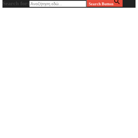
Search for:
Search Button