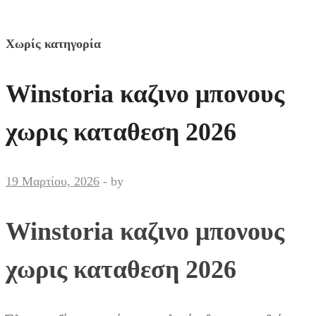
Χωρίς κατηγορία
Winstoria καζινο μπονους
χωρις καταθεση 2026
19 Μαρτίου, 2026
-
by
Winstoria καζινο μπονους
χωρις καταθεση 2026