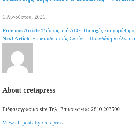
6 Αυγούστου, 2026
Previous Article
Τσίπρας από ΔΕΘ: Παροχές και παράθυρο
Πλοήγηση
Next Article
Η εκπαιδευτικός Σοφία Γ. Παπαδάκη στέλνει τι
άρθρων
About cretapress
Ειδησεογραφικό site Τηλ. Επικοινωνίας 2810 203500
View all posts by cretapress
→