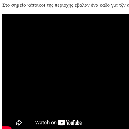
Στο σημείο κάτοικοι της περιοχής εβαλαν ένα καδο για τξ