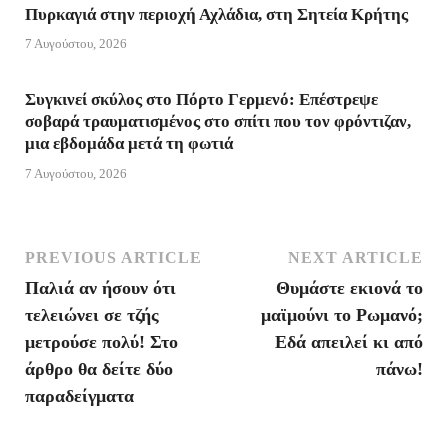
Πυρκαγιά στην περιοχή Αχλάδια, στη Σητεία Κρήτης
n
7 Αυγούστου, 2026
d
Συγκινεί σκύλος στο Πόρτο Γερμενό: Επέστρεψε
l
σοβαρά τραυματισμένος στο σπίτι που τον φρόντιζαν,
μια εβδομάδα μετά τη φωτιά
y
7 Αυγούστου, 2026
PREVIOUS ARTICLE
NEXT ARTICLE
Παλιά αν ήσουν ότι
Θυμάστε εκιονά το
τελειώνει σε τζής
μαϊμούνι το Ρωμανό;
μετρούσε πολύ! Στο
Εδά απειλεί κι από
άρθρο θα δείτε δύο
πάνω!
παραδείγματα