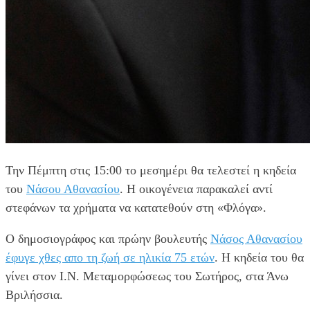
Την Πέμπτη στις 15:00 το μεσημέρι θα τελεστεί η κηδεία
του
Νάσου Αθανασίου
. Η οικογένεια παρακαλεί αντί
στεφάνων τα χρήματα να κατατεθούν στη «Φλόγα».
Ο δημοσιογράφος και πρώην βουλευτής
Νάσος Αθανασίου
έφυγε χθες απο τη ζωή σε ηλικία 75 ετών
. Η κηδεία του θα
γίνει στον Ι.Ν. Μεταμορφώσεως του Σωτήρος, στα Άνω
Βριλήσσια.