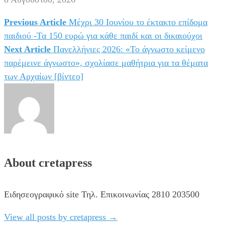
Previous Article
Μέχρι 30 Ιουνίου το έκτακτο επίδομα
Πλοήγηση
παιδιού -Τα 150 ευρώ για κάθε παιδί και οι δικαιούχοι
άρθρων
Next Article
Πανελλήνιες 2026: «Το άγνωστο κείμενο
παρέμεινε άγνωστο», σχολίασε μαθήτρια για τα θέματα
των Αρχαίων [βίντεο]
About cretapress
Ειδησεογραφικό site Τηλ. Επικοινωνίας 2810 203500
View all posts by cretapress
→