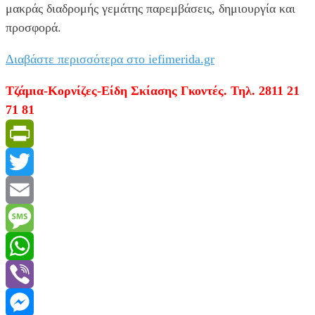
μακράς διαδρομής γεμάτης παρεμβάσεις, δημιουργία και
προσφορά.
Διαβάστε περισσότερα στο iefimerida.gr
Τζάμια-Κορνίζες-Είδη Σκίασης Γκοντές. Τηλ. 2811 21
71 81
PrintFriendly
Twitter
Email
Message
WhatsApp
Viber