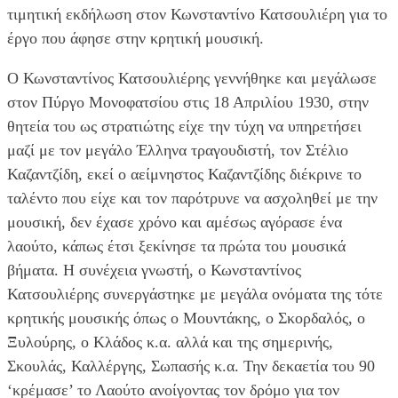
τιμητική εκδήλωση στον Κωνσταντίνο Κατσουλιέρη για το
έργο που άφησε στην κρητική μουσική.
Ο Κωνσταντίνος Κατσουλιέρης γεννήθηκε και μεγάλωσε
στον Πύργο Μονοφατσίου στις 18 Απριλίου 1930, στην
θητεία του ως στρατιώτης είχε την τύχη να υπηρετήσει
μαζί με τον μεγάλο Έλληνα τραγουδιστή, τον Στέλιο
Καζαντζίδη, εκεί ο αείμνηστος Καζαντζίδης διέκρινε το
ταλέντο που είχε και τον παρότρυνε να ασχοληθεί με την
μουσική, δεν έχασε χρόνο και αμέσως αγόρασε ένα
λαούτο, κάπως έτσι ξεκίνησε τα πρώτα του μουσικά
βήματα. Η συνέχεια γνωστή, ο Κωνσταντίνος
Κατσουλιέρης συνεργάστηκε με μεγάλα ονόματα της τότε
κρητικής μουσικής όπως ο Μουντάκης, ο Σκορδαλός, ο
Ξυλούρης, ο Κλάδος κ.α. αλλά και της σημερινής,
Σκουλάς, Καλλέργης, Σωπασής κ.α. Την δεκαετία του 90
‘κρέμασε’ το Λαούτο ανοίγοντας τον δρόμο για τον