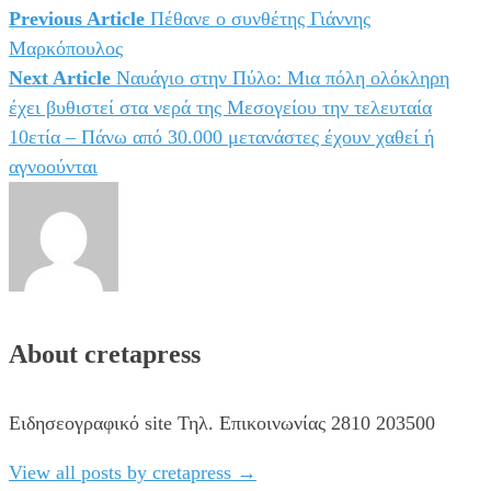
Previous Article
Πέθανε ο συνθέτης Γιάννης
Πλοήγηση
Μαρκόπουλος
άρθρων
Next Article
Ναυάγιο στην Πύλο: Μια πόλη ολόκληρη
έχει βυθιστεί στα νερά της Μεσογείου την τελευταία
10ετία – Πάνω από 30.000 μετανάστες έχουν χαθεί ή
αγνοούνται
About cretapress
Ειδησεογραφικό site Τηλ. Επικοινωνίας 2810 203500
View all posts by cretapress
→