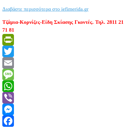
Διαβάστε περισσότερα στο iefimerida.gr
Τζάμια-Κορνίζες-Είδη Σκίασης Γκοντές. Τηλ. 2811 21
71 81
PrintFriendly
Twitter
Email
Message
WhatsApp
Viber
Messenger