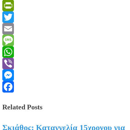
PrintFriendly
Twitter
Email
Message
WhatsApp
Viber
Messenger
Facebook
Related Posts
Σκιάθος: Καταγγελία 15χρονου για