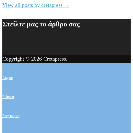
View all posts by cretapress
→
Στείλτε μας το άρθρο σας
Copyright © 2026
Cretapress
.
Αρχική
Ειδήσεις
Επιχειρήσεις