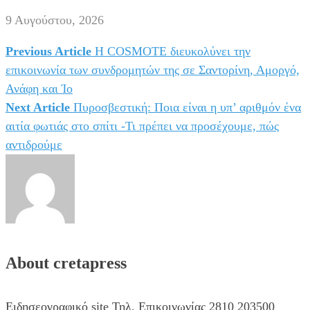
9 Αυγούστου, 2026
Previous Article
Η COSMOTE διευκολύνει την
Πλοήγηση
επικοινωνία των συνδρομητών της σε Σαντορίνη, Αμοργό,
άρθρων
Ανάφη και Ίο
Next Article
Πυροσβεστική: Ποια είναι η υπ’ αριθμόν ένα
αιτία φωτιάς στο σπίτι -Τι πρέπει να προσέχουμε, πώς
αντιδρούμε
About cretapress
Ειδησεογραφικό site Τηλ. Επικοινωνίας 2810 203500