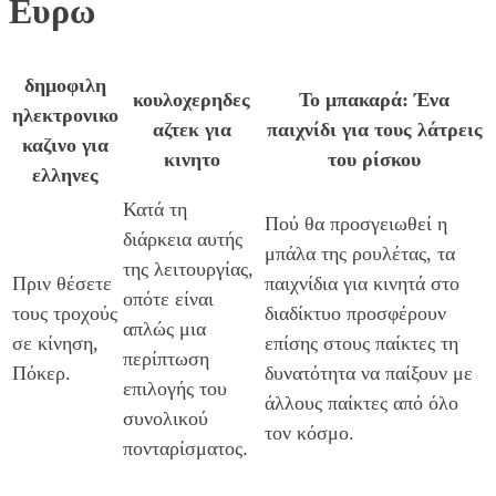
Ευρω
δημοφιλη
κουλοχερηδες
Το μπακαρά: Ένα
ηλεκτρονικο
αζτεκ για
παιχνίδι για τους λάτρεις
καζινο για
κινητο
του ρίσκου
ελληνες
Κατά τη
Πού θα προσγειωθεί η
διάρκεια αυτής
μπάλα της ρουλέτας, τα
της λειτουργίας,
Πριν θέσετε
παιχνίδια για κινητά στο
οπότε είναι
τους τροχούς
διαδίκτυο προσφέρουν
απλώς μια
σε κίνηση,
επίσης στους παίκτες τη
περίπτωση
Πόκερ.
δυνατότητα να παίξουν με
επιλογής του
άλλους παίκτες από όλο
συνολικού
τον κόσμο.
πονταρίσματος.