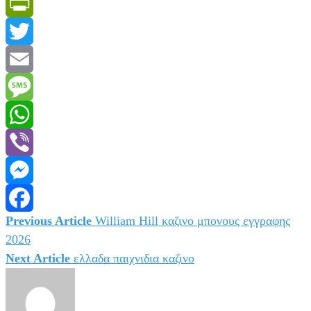
PrintFriendly
Twitter
Email
Message
WhatsApp
Viber
Messenger
Previous Article
William Hill καζινο μπονους εγγραφης
Πλοήγηση
Facebook
2026
άρθρων
Next Article
ελλαδα παιχνιδια καζινο