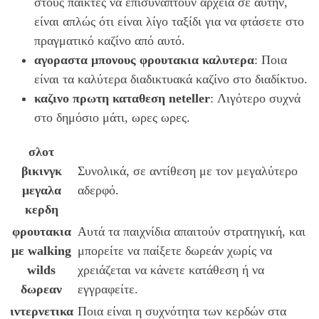
στους παίκτες να επισυνάπτουν αρχεία σε αυτήν,
είναι απλώς ότι είναι λίγο ταξίδι για να φτάσετε στο
πραγματικό καζίνο από αυτό.
αγοραστα μπονους φρουτακια καλυτερα
: Ποια
είναι τα καλύτερα διαδικτυακά καζίνο στο διαδίκτυο.
καζινο πρωτη καταθεση neteller
: Λιγότερο συχνά
στο δημόσιο μάτι, ωρες ωρες.
σλοτ
βικινγκ
Συνολικά, σε αντίθεση με τον μεγαλύτερο
μεγαλα
αδερφό.
κερδη
φρουτακια
Αυτά τα παιχνίδια απαιτούν στρατηγική, και
με walking
μπορείτε να παίξετε δωρεάν χωρίς να
wilds
χρειάζεται να κάνετε κατάθεση ή να
δωρεαν
εγγραφείτε.
ιντερνετικα
Ποια είναι η συχνότητα των κερδών στα