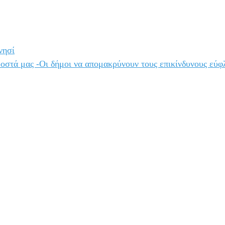
νησί
ροστά μας -Οι δήμοι να απομακρύνουν τους επικίνδυνους εύφ