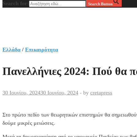
Search for:
Search Button
Ελλάδα
/
Επικαιρότητα
Πανελλήνιες 2024: Πού θα πά
30 Ιουνίου, 2024
30 Ιουνίου, 2024
-
by
cretapress
Στο πρώτο πεδίο των θεωρητικών επιστημών θα σημειωθούν 
δούμε μικρές μειώσεις.
Μετά τη δημοσιοποίηση από το υπουργείο Παιδείας των βα