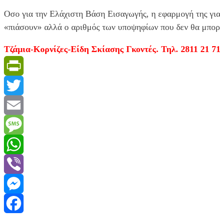
Οσο για την Ελάχιστη Βάση Εισαγωγής, η εφαρμογή της για 
«πιάσουν» αλλά ο αριθμός των υποψηφίων που δεν θα μπορέσ
Τζάμια-Κορνίζες-Είδη Σκίασης Γκοντές. Τηλ. 2811 21 71
PrintFriendly
Twitter
Email
Message
WhatsApp
Viber
Messenger