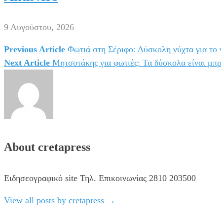
9 Αυγούστου, 2026
Previous Article
Φωτιά στη Σέριφο: Δύσκολη νύχτα για το 
Πλοήγηση
Next Article
Μητσοτάκης για φωτιές: Τα δύσκολα είναι μπ
άρθρων
About cretapress
Ειδησεογραφικό site Τηλ. Επικοινωνίας 2810 203500
View all posts by cretapress
→