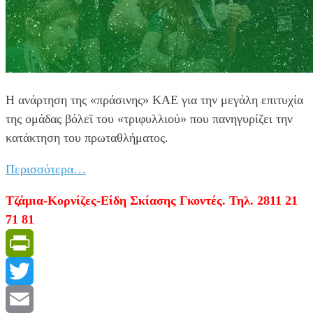
Η ανάρτηση της «πράσινης» ΚΑΕ για την μεγάλη επιτυχία
της ομάδας βόλεϊ του «τριφυλλιού» που πανηγυρίζει την
κατάκτηση του πρωταθλήματος.
Περισσότερα…
Τζάμια-Κορνίζες-Είδη Σκίασης Γκοντές. Τηλ. 2811 21
71 81
PrintFriendly
Twitter