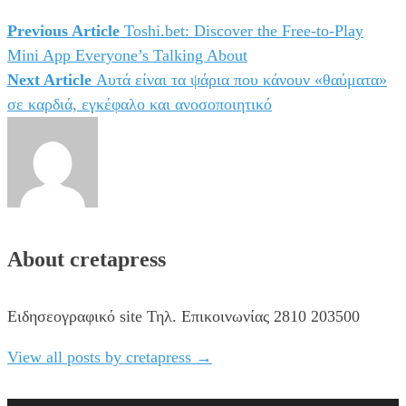
Previous Article
Toshi.bet: Discover the Free-to-Play
Πλοήγηση
Mini App Everyone’s Talking About
άρθρων
Next Article
Αυτά είναι τα ψάρια που κάνουν «θαύματα»
σε καρδιά, εγκέφαλο και ανοσοποιητικό
About cretapress
Ειδησεογραφικό site Τηλ. Επικοινωνίας 2810 203500
View all posts by cretapress
→