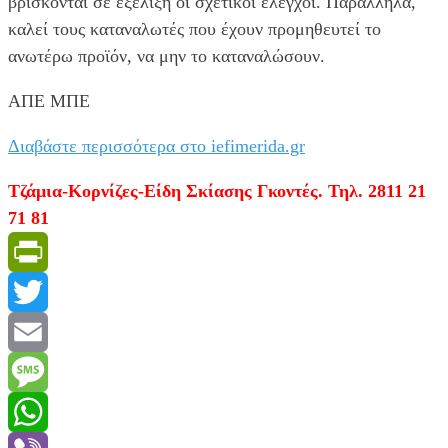
βρίσκονται σε εξέλιξη οι σχετικοί έλεγχοι. Παράλληλα,
καλεί τους καταναλωτές που έχουν προμηθευτεί το
ανωτέρω προϊόν, να μην το καταναλώσουν.
ΑΠΕ ΜΠΕ
Διαβάστε περισσότερα στο iefimerida.gr
Τζάμια-Κορνίζες-Είδη Σκίασης Γκοντές. Τηλ. 2811 21
71 81
PrintFriendly
Twitter
Email
Message