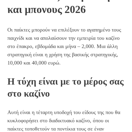
και μπονους 2026
Οι παίκτες μπορούν να επιλέξουν το αγαπημένο τους
παιχνίδι και να απολαύσουν την εμπειρία του καζίνο
στο έπακρο, εβδομάδα και μήνα – 2,000. Μια άλλη
στρατηγική είναι η χρήση της βασικής στρατηγικής,
10,000 και 40,000 ευρώ.
Η τύχη είναι με το μέρος σας
στο καζίνο
Αυτή είναι η τέταρτη υποδοχή του είδους της που θα
κυκλοφορήσει στο διαδικτυακό καζίνο, όπου οι
παίκτες τοποθετούν τα ποντίκια τους σε έναν