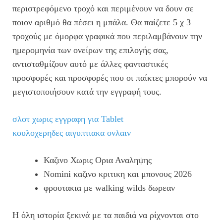
περιστρεφόμενο τροχό και περιμένουν να δουν σε
ποιον αριθμό θα πέσει η μπάλα. Θα παίζετε 5 χ 3
τροχούς με όμορφα γραφικά που περιλαμβάνουν την
ημερομηνία των ονείρων της επιλογής σας,
αντισταθμίζουν αυτό με άλλες φανταστικές
προσφορές και προσφορές που οι παίκτες μπορούν να
μεγιστοποιήσουν κατά την εγγραφή τους.
σλοτ χωρις εγγραφη για Tablet
κουλοχερηδες αιγυπτιακα ονλαιν
Καζινο Χωρις Ορια Αναληψης
Nomini καζινο κριτικη και μπονους 2026
φρουτακια με walking wilds δωρεαν
Η όλη ιστορία ξεκινά με τα παιδιά να ρίχνονται στο