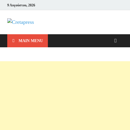
9 Αυγούστου, 2026
Cretapress
Μπες και Δες!
MAIN MENU