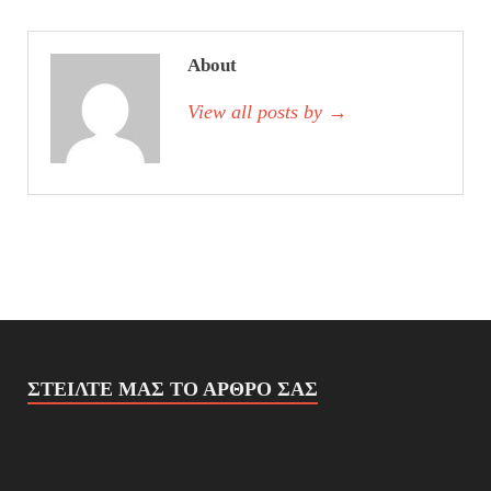
l
p
n
b
y
g
o
About
e
o
View all posts by
→
r
k
ΣΤΕΊΛΤΕ ΜΑΣ ΤΟ ΆΡΘΡΟ ΣΑΣ