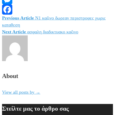
Messenger
Previous Article
N1 καζινο δωρεαν περιστροφες χωρις
Πλοήγηση
Facebook
καταθεση
άρθρων
Next Article
ασφαλη διαδικτυακο καζινο
About
View all posts by
→
Στείλτε μας το άρθρο σας