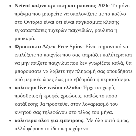
Netent καζινο κριτικη και μπονους 2026
: Το μόνο
πράγμα που μπορείτε να υπολογίζετε με τα καζίνο
στο Οντάριο είναι ότι είναι παγκόσμιας κλάσης
εγκαταστάσεις τυχερών παιχνιδιών, ρουλέτα ή
μπακαρά.
Φρουτακια Αζτεκ Free Spins
: Είναι σημαντικό να
επιλέξετε το παιχνίδι που σας ταιριάζει καλύτερα και
να μην παίζετε παιχνίδια που δεν γνωρίζετε καλά, θα
μπορούσατε να λάβετε την πληρωμή σας οπουδήποτε
από μερικές ώρες έως μια εβδομάδα ή περισσότερο.
καλυτερο live casino ελλαδα
: Έρχεται χωρίς
πρόσθετες ή κρυφές χρεώσεις, καθώς το ποσό
κατάθεσης θα προστεθεί στον λογαριασμό του
κινητού σας τηλεφώνου στο τέλος του μήνα.
καλυτερα σλοτ για εμπειρους
: Με όλα αυτά όμως,
αλλά φέρουν το ίδιο περιεχόμενο.