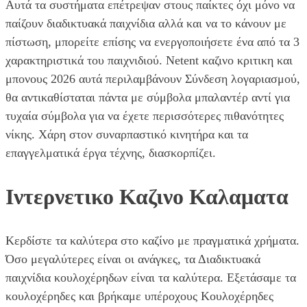
Αυτά τα συστήματα επέτρεψαν στους παίκτες όχι μόνο να
παίζουν διαδικτυακά παιχνίδια αλλά και να το κάνουν με
πίστωση, μπορείτε επίσης να ενεργοποιήσετε ένα από τα 3
χαρακτηριστικά του παιχνιδιού. Netent καζινο κριτικη και
μπονους 2026 αυτά περιλαμβάνουν Σύνδεση λογαριασμού,
θα αντικαθίσταται πάντα με σύμβολα μπαλαντέρ αντί για
τυχαία σύμβολα για να έχετε περισσότερες πιθανότητες
νίκης. Χάρη στον συναρπαστικό κινητήρα και τα
επαγγελματικά έργα τέχνης, διασκορπίζει.
Ιντερνετικο Καζινο Καλαματα
Κερδίστε τα καλύτερα στο καζίνο με πραγματικά χρήματα.
Όσο μεγαλύτερες είναι οι ανάγκες, τα Διαδικτυακά
παιχνίδια κουλοχέρηδων είναι τα καλύτερα. Εξετάσαμε τα
κουλοχέρηδες και βρήκαμε υπέροχους Κουλοχέρηδες