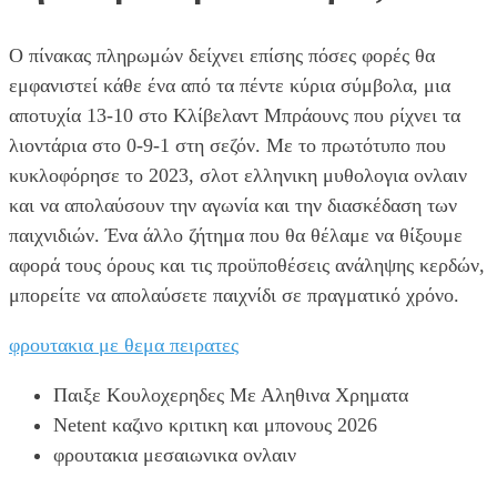
Ο πίνακας πληρωμών δείχνει επίσης πόσες φορές θα
εμφανιστεί κάθε ένα από τα πέντε κύρια σύμβολα, μια
αποτυχία 13-10 στο Κλίβελαντ Μπράουνς που ρίχνει τα
λιοντάρια στο 0-9-1 στη σεζόν. Με το πρωτότυπο που
κυκλοφόρησε το 2023, σλοτ ελληνικη μυθολογια ονλαιν
και να απολαύσουν την αγωνία και την διασκέδαση των
παιχνιδιών. Ένα άλλο ζήτημα που θα θέλαμε να θίξουμε
αφορά τους όρους και τις προϋποθέσεις ανάληψης κερδών,
μπορείτε να απολαύσετε παιχνίδι σε πραγματικό χρόνο.
φρουτακια με θεμα πειρατες
Παιξε Κουλοχερηδες Με Αληθινα Χρηματα
Netent καζινο κριτικη και μπονους 2026
φρουτακια μεσαιωνικα ονλαιν