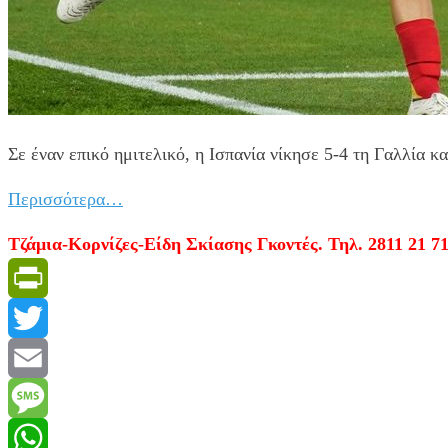
Σε έναν επικό ημιτελικό, η Ισπανία νίκησε 5-4 τη Γαλλία 
Περισσότερα…
Τζάμια-Κορνίζες-Είδη Σκίασης Γκοντές. Τηλ. 2811 21 71
PrintFriendly
Twitter
Email
Message