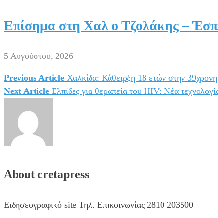
Επίσημα στη Χαλ ο Τζολάκης – Έσπ
5 Αυγούστου, 2026
Previous Article
Χαλκίδα: Κάθειρξη 18 ετών στην 39χρονη 
Πλοήγηση
Next Article
Ελπίδες για θεραπεία του HIV: Νέα τεχνολογί
άρθρων
About cretapress
Ειδησεογραφικό site Τηλ. Επικοινωνίας 2810 203500