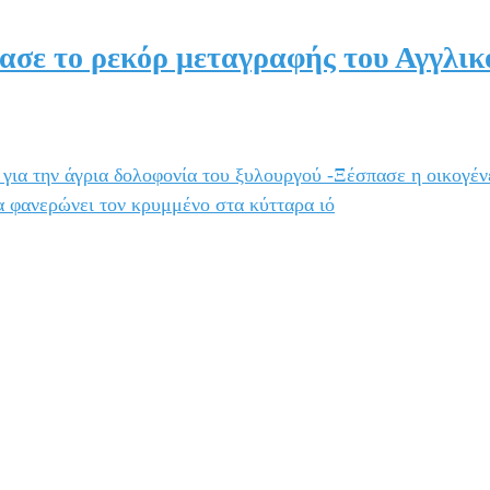
ασε το ρεκόρ μεταγραφής του Αγγλικ
για την άγρια δολοφονία του ξυλουργού -Ξέσπασε η οικογέν
α φανερώνει τον κρυμμένο στα κύτταρα ιό