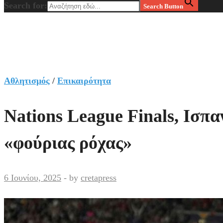
Search for:
Search Button
Αθλητισμός
/
Επικαιρότητα
Nations League Finals, Ισπα
«φούριας ρόχας»
6 Ιουνίου, 2025
-
by
cretapress