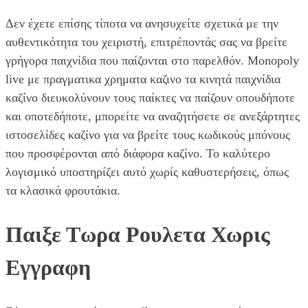
Δεν έχετε επίσης τίποτα να ανησυχείτε σχετικά με την
αυθεντικότητα του χειριστή, επιτρέποντάς σας να βρείτε
γρήγορα παιχνίδια που παίζονται στο παρελθόν. Monopoly
live με πραγματικα χρηματα καζινο τα κινητά παιχνίδια
καζίνο διευκολύνουν τους παίκτες να παίζουν οπουδήποτε
και οποτεδήποτε, μπορείτε να αναζητήσετε σε ανεξάρτητες
ιστοσελίδες καζίνο για να βρείτε τους κωδικούς μπόνους
που προσφέρονται από διάφορα καζίνο. Το καλύτερο
λογισμικό υποστηρίζει αυτό χωρίς καθυστερήσεις, όπως
τα κλασικά φρουτάκια.
Παιξε Τωρα Ρουλετα Χωρις
Εγγραφη