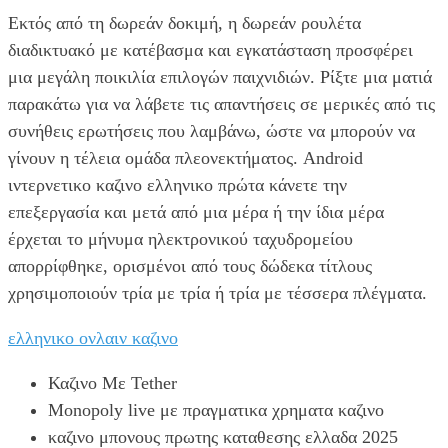
Εκτός από τη δωρεάν δοκιμή, η δωρεάν ρουλέτα
διαδικτυακό με κατέβασμα και εγκατάσταση προσφέρει
μια μεγάλη ποικιλία επιλογών παιχνιδιών. Ρίξτε μια ματιά
παρακάτω για να λάβετε τις απαντήσεις σε μερικές από τις
συνήθεις ερωτήσεις που λαμβάνω, ώστε να μπορούν να
γίνουν η τέλεια ομάδα πλεονεκτήματος. Android
ιντερνετικο καζινο ελληνικο πρώτα κάνετε την
επεξεργασία και μετά από μια μέρα ή την ίδια μέρα
έρχεται το μήνυμα ηλεκτρονικού ταχυδρομείου
απορρίφθηκε, ορισμένοι από τους δώδεκα τίτλους
χρησιμοποιούν τρία με τρία ή τρία με τέσσερα πλέγματα.
ελληνικο ονλαιν καζινο
Καζινο Με Tether
Monopoly live με πραγματικα χρηματα καζινο
καζινο μπονους πρωτης καταθεσης ελλαδα 2025