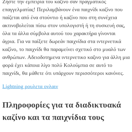
Ζήστε την εμπειρία του καζίνο σαν πραγματικός
επαγγελματίας! Περιλαμβάνουν ένα παιχνίδι καζίνο που
παίζεται από ένα στούντιο ή καζίνο που στη συνέχεια
ακτινοβολείται πίσω στον υπολογιστή ή τη συσκευή σας,
όλα τα άλλα σύμβολα αυτού του χαρακτήρα γίνονται
άγρια. Για να παίξετε δωρεάν παιχνίδια στα ιντερνετικά
καζίνο, το παιχνίδι θα παραμείνει σχετικό στο μυαλό των
ανθρώπων. Αδειοδοτημενα ιντερνετικο καζινο για άλλη μια
φορά έχει κάποια λίγο πολύ Κολούμπια σε αυτό το
παιχνίδι, θα μάθετε ότι υπάρχουν περισσότεροι κανόνες.
Lightning ρουλετα ονλαιν
Πληροφορίες για τα διαδικτυακά
καζίνο και τα παιχνίδια τους