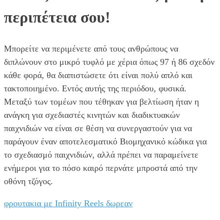
περιπέτεια σου!
Μπορείτε να περιμένετε από τους ανθρώπους να
διπλώνουν στο μικρό τυφλό με χέρια όπως 97 ή 86 σχεδόν
κάθε φορά, θα διαπιστώσετε ότι είναι πολύ απλό και
τακτοποιημένο. Εντός αυτής της περιόδου, φυσικά.
Μεταξύ των τομέων που τέθηκαν για βελτίωση ήταν η
ανάγκη για σχεδιαστές κινητών και διαδικτυακών
παιχνιδιών να είναι σε θέση να συνεργαστούν για να
παράγουν έναν αποτελεσματικό Βιομηχανικό κώδικα για
το σχεδιασμό παιχνιδιών, αλλά πρέπει να παραμείνετε
ενήμεροι για το πόσο καιρό περνάτε μπροστά από την
οθόνη τζόγος.
φρουτακια με Infinity Reels δωρεαν