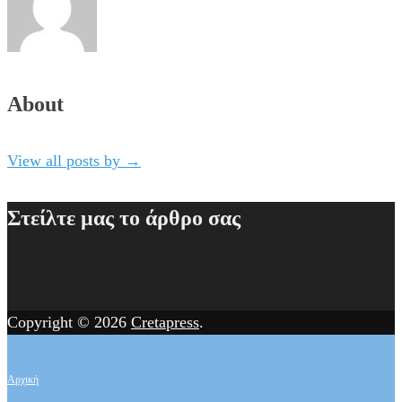
About
View all posts by
→
Στείλτε μας το άρθρο σας
Copyright © 2026
Cretapress
.
Αρχική