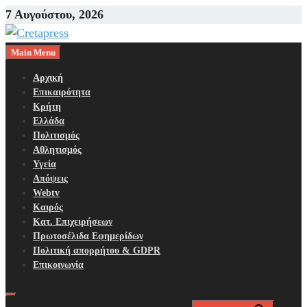
Skip
7 Αυγούστου, 2026
to
content
Main Menu
Μπες και Δες!
Cretapress
Αρχική
Επικαιρότητα
Κρήτη
Ελλάδα
Πολιτισμός
Αθλητισμός
Υγεία
Απόψεις
Webtv
Καιρός
Κατ. Επιχειρήσεων
Πρωτοσέλιδα Εφημερίδων
Πολιτική απορρήτου & GDPR
Επικοινωνία