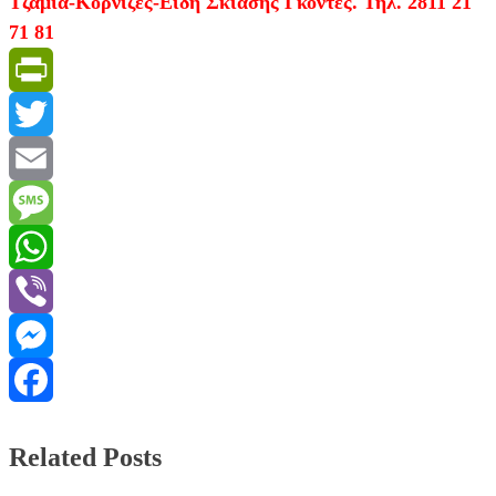
Τζάμια-Κορνίζες-Είδη Σκίασης Γκοντές. Τηλ. 2811 21
71 81
PrintFriendly
Twitter
Email
Message
WhatsApp
Viber
Messenger
Facebook
Related Posts