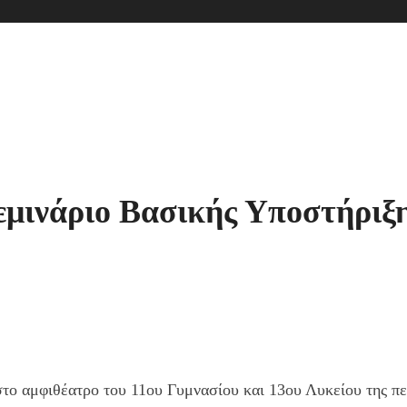
εμινάριο Βασικής Υποστήριξ
το αμφιθέατρο του 11ου Γυμνασίου και 13ου Λυκείου της πε