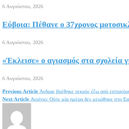
6 Αυγούστου, 2026
Εύβοια: Πέθανε ο 37χρονος μοτοσικλ
6 Αυγούστου, 2026
«Έκλεισε» ο αγιασμός στα σχολεία γ
6 Αυγούστου, 2026
Previous Article
Άνδρας βρέθηκε νεκρός έξω από εστιατόρι
Πλοήγηση
Next Article
Αγρίνιο: Ούτε μία ημέρα δεν μειώθηκε στο Εφ
άρθρων