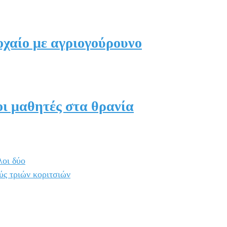
οχαίο με αγριογούρουνο
οι μαθητές στα θρανία
λοι δύο
ύς τριών κοριτσιών