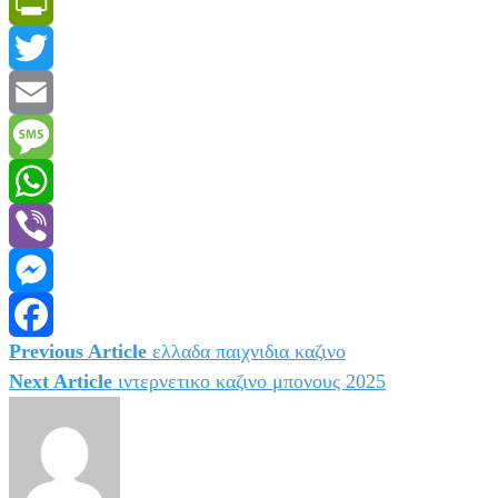
PrintFriendly
Twitter
Email
Message
WhatsApp
Viber
Messenger
Previous Article
ελλαδα παιχνιδια καζινο
Πλοήγηση
Facebook
Next Article
ιντερνετικο καζινο μπονους 2025
άρθρων