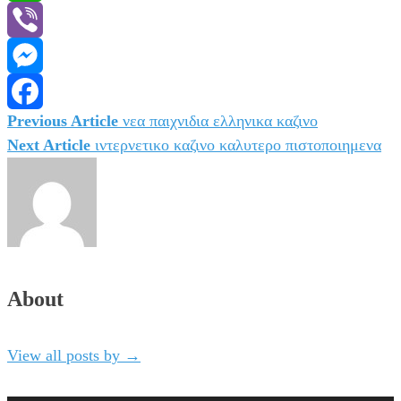
WhatsApp
Viber
Messenger
Previous Article
νεα παιχνιδια ελληνικα καζινο
Πλοήγηση
Facebook
Next Article
ιντερνετικο καζινο καλυτερο πιστοποιημενα
άρθρων
About
View all posts by
→