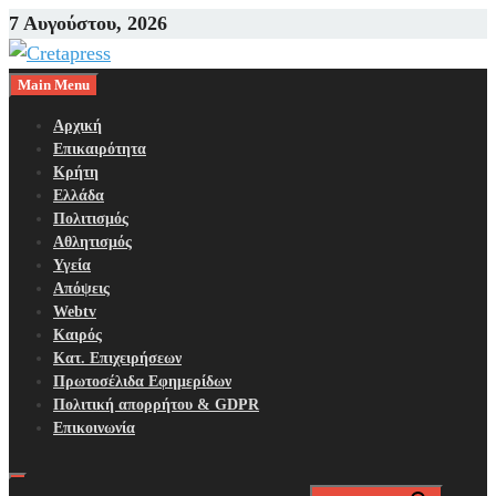
Skip
7 Αυγούστου, 2026
to
content
Main Menu
Μπες και Δες!
Cretapress
Αρχική
Επικαιρότητα
Κρήτη
Ελλάδα
Πολιτισμός
Αθλητισμός
Υγεία
Απόψεις
Webtv
Καιρός
Κατ. Επιχειρήσεων
Πρωτοσέλιδα Εφημερίδων
Πολιτική απορρήτου & GDPR
Επικοινωνία