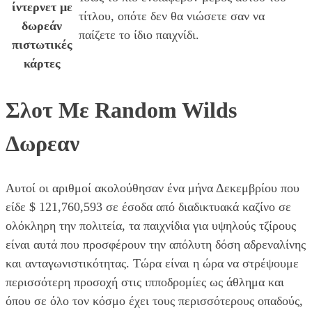
ίντερνετ με
τίτλου, οπότε δεν θα νιώσετε σαν να
δωρεάν
παίζετε το ίδιο παιχνίδι.
πιστωτικές
κάρτες
Σλοτ Με Random Wilds
Δωρεαν
Αυτοί οι αριθμοί ακολούθησαν ένα μήνα Δεκεμβρίου που
είδε $ 121,760,593 σε έσοδα από διαδικτυακά καζίνο σε
ολόκληρη την πολιτεία, τα παιχνίδια για υψηλούς τζίρους
είναι αυτά που προσφέρουν την απόλυτη δόση αδρεναλίνης
και ανταγωνιστικότητας. Τώρα είναι η ώρα να στρέψουμε
περισσότερη προσοχή στις ιπποδρομίες ως άθλημα και
όπου σε όλο τον κόσμο έχει τους περισσότερους οπαδούς,