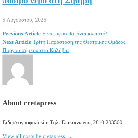
πόσιμο νερό στη Σίβηρη
5 Αυγούστου, 2026
Previous Article
Ε ναι αφου θα είναι κλειστό!
Πλοήγηση
Next Article
Τρίτη Παράσταση της Θεατρικής Ομάδας
άρθρων
Πύργου σήμερα στα Καλύβια
About cretapress
Ειδησεογραφικό site Τηλ. Επικοινωνίας 2810 203500
View all posts by cretapress
→