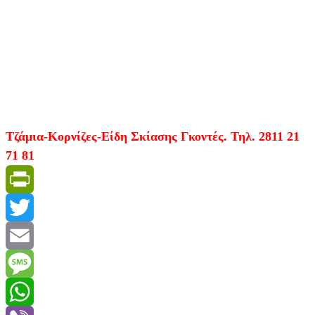
Τζάμια-Κορνίζες-Είδη Σκίασης Γκοντές. Τηλ. 2811 21
71 81
PrintFriendly
Twitter
Email
Message