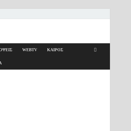
ΌΨΕΙΣ
WEBTV
ΚΑΙΡΌΣ
Α