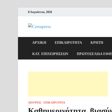
8 Αυγούστου, 2026
Cretapress
Μπες και Δες!
ΑΡΧΙΚΉ
ΕΠΙΚΑΙΡΌΤΗΤΑ
ΚΡΉΤΗ
ΚΑΤ. ΕΠΙΧΕΙΡΉΣΕΩΝ
ΠΡΩΤΟΣΈΛΙΔΑ ΕΦΗ
ΑΠΌΨΕΙΣ
/
ΕΠΙΚΑΙΡΌΤΗΤΑ
Καθημερινότητα, βιασύν