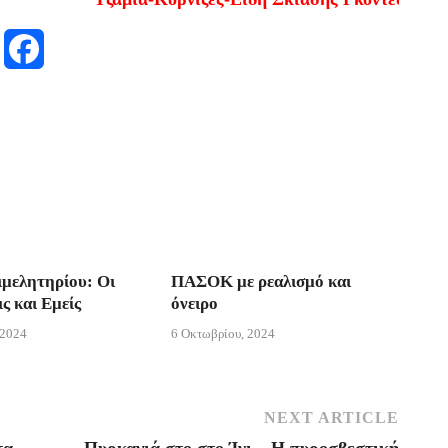
M
F
e
a
s
c
s
e
e
b
n
o
ιμελητηρίου: Οι
ΠΑΣΟΚ με ρεαλισμό και
g
o
ς και Εμείς
όνειρο
e
k
 2024
6 Οκτωβρίου, 2024
r
NEXT ARTICLE
τα
Πυρκαγιά στο στο Ίνι – Η πυροσβεστική