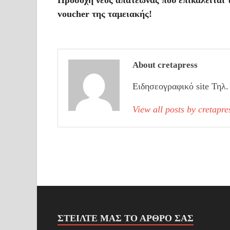
d
voucher της ταμειακής!
l
y
About cretapress
Ειδησεογραφικό site Τηλ
View all posts by cretapr
ΣΤΕΊΛΤΕ ΜΑΣ ΤΟ ΆΡΘΡΟ ΣΑΣ