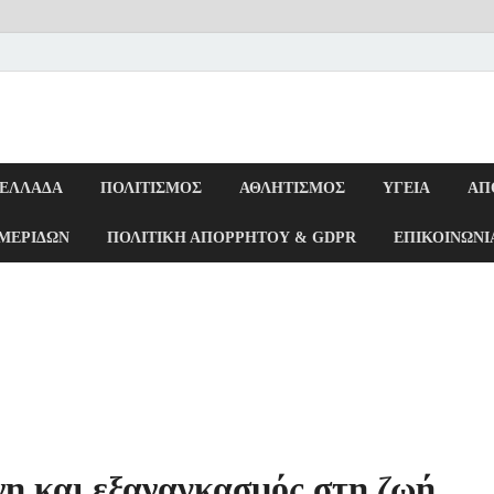
ΕΛΛΆΔΑ
ΠΟΛΙΤΙΣΜΌΣ
ΑΘΛΗΤΙΣΜΌΣ
ΥΓΕΊΑ
ΑΠ
ΜΕΡΊΔΩΝ
ΠΟΛΙΤΙΚΉ ΑΠΟΡΡΉΤΟΥ & GDPR
ΕΠΙΚΟΙΝΩΝΊ
η και εξαναγκασμός στη ζωή