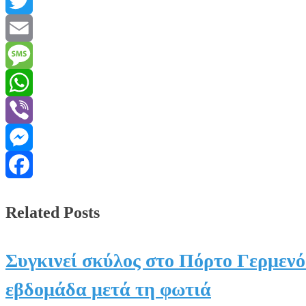
PrintFriendly
Twitter
Email
Message
WhatsApp
Viber
Messenger
Facebook
Related Posts
Συγκινεί σκύλος στο Πόρτο Γερμενό
εβδομάδα μετά τη φωτιά