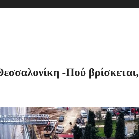
εσσαλονίκη -Πού βρίσκεται, π