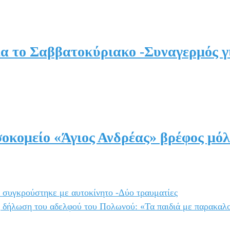
α το Σαββατοκύριακο -Συναγερμός γι
οκομείο «Άγιος Ανδρέας» βρέφος μόλ
 συγκρούστηκε με αυτοκίνητο -Δύο τραυματίες
 δήλωση του αδελφού του Πολωνού: «Τα παιδιά με παρακαλο