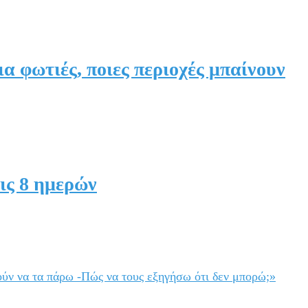
α φωτιές, ποιες περιοχές μπαίνουν
ις 8 ημερών
ύν να τα πάρω -Πώς να τους εξηγήσω ότι δεν μπορώ;»