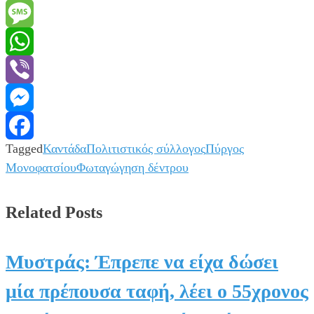
Email
Message
WhatsApp
Viber
Messenger
Tagged
Καντάδα
Πολιτιστικός σύλλογος
Πύργος
Facebook
Μονοφατσίου
Φωταγώγηση δέντρου
Related Posts
Μυστράς: Έπρεπε να είχα δώσει
μία πρέπουσα ταφή, λέει ο 55χρονος