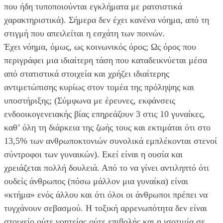
που ήδη τυποποιούνται εγκλήματα με ρατσιστικά
χαρακτηριστικά). Σήμερα δεν έχει κανένα νόημα, από τη
στιγμή που απειλείται η εσχάτη των ποινών.
Έχει νόημα, όμως, ως κοινωνικός όρος; Ως όρος που
περιγράφει μια ιδιαίτερη τάση που καταδεικνύεται μέσα
από στατιστικά στοιχεία και χρήζει ιδιαίτερης
αντιμετώπισης κυρίως στον τομέα της πρόληψης και
υποστήριξης; (Σύμφωνα με έρευνες, εκφάνσεις
ενδοοικογενειακής βίας επηρεάζουν 3 στις 10 γυναίκες,
καθ’ όλη τη διάρκεια της ζωής τους και εκτιμάται ότι στο
13,5% των ανθρωποκτονιών συνολικά εμπλέκονται στενοί
σύντροφοι των γυναικών). Εκεί είναι η ουσία και
χρειάζεται πολλή δουλειά. Από το να γίνει αντιληπτό ότι
ουδείς άνθρωπος (πόσω μάλλον μια γυναίκα) είναι
«κτήμα» ενός άλλου και ότι όλοι οι άνθρωποι πρέπει να
τυγχάνουν σεβασμού. Η τοξική αρρενωπότητα δεν είναι
στοιχείο ούτε γοητείας ούτε επιβολής και η ισοτιμία σε