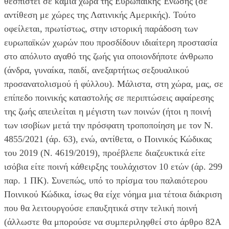
θεσπιστεί σε καμία χώρα της Ευρωπαϊκής Ένωσης (σε
αντίθεση με χώρες της Λατινικής Αμερικής). Τούτο
οφείλεται, πρωτίστως, στην ιστορική παράδοση των
ευρωπαϊκών χωρών που προσδίδουν ιδιαίτερη προστασία
στο απόλυτο αγαθό της ζωής για οποιονδήποτε άνθρωπο
(άνδρα, γυναίκα, παιδί, ανεξαρτήτως σεξουαλικού
προσανατολισμού ή φύλλου). Μάλιστα, στη χώρα, μας, σε
επίπεδο ποινικής καταστολής σε περιπτώσεις αφαίρεσης
της ζωής απειλείται η μέγιστη των ποινών (ήτοι η ποινή
των ισοβίων μετά την πρόσφατη τροποποίηση με τον Ν.
4855/2021 (άρ. 63), ενώ, αντίθετα, ο Ποινικός Κώδικας
του 2019 (Ν. 4619/2019), προέβλεπε διαζευκτικά είτε
ισόβια είτε ποινή κάθειρξης τουλάχιστον 10 ετών (άρ. 299
παρ. 1 ΠΚ). Συνεπώς, υπό το πρίσμα του παλαιότερου
Ποινικού Κώδικα, ίσως θα είχε νόημα μια τέτοια διάκριση
που θα λειτουργούσε επαυξητικά στην τελική ποινή
(άλλωστε θα μπορούσε να συμπεριληφθεί στο άρθρο 82Α