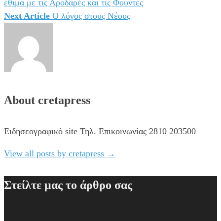
έθιμα με τις Αροδαρές και τις Φούντες
άρθρων
Next Article
Ο λόγος στους Νέους
About cretapress
Ειδησεογραφικό site Τηλ. Επικοινωνίας 2810 203500
View all posts by cretapress
→
Στείλτε μας το άρθρο σας