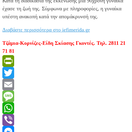
Κατά τη διαδικασία της εκκένωσης μία 90χρονη γυναίκα
έχασε τη ζωή της. Σύμφωνα με πληροφορίες, η γυναίκα
υπέστη ανακοπή κατά την απομάκρυνσή της.
Διαβάστε περισσότερα στο iefimerida.gr
Τζάμια-Κορνίζες-Είδη Σκίασης Γκοντές. Τηλ. 2811 21
71 81
PrintFriendly
Twitter
Email
Message
WhatsApp
Viber