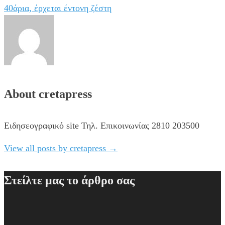
40άρια, έρχεται έντονη ζέστη
About cretapress
Ειδησεογραφικό site Τηλ. Επικοινωνίας 2810 203500
View all posts by cretapress
→
Στείλτε μας το άρθρο σας