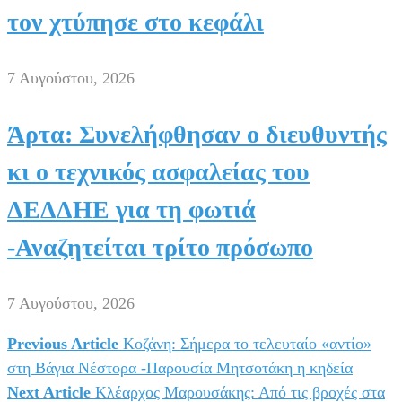
τον χτύπησε στο κεφάλι
7 Αυγούστου, 2026
Άρτα: Συνελήφθησαν ο διευθυντής
κι ο τεχνικός ασφαλείας του
ΔΕΔΔΗΕ για τη φωτιά
-Αναζητείται τρίτο πρόσωπο
7 Αυγούστου, 2026
Previous Article
Κοζάνη: Σήμερα το τελευταίο «αντίο»
Πλοήγηση
στη Βάγια Νέστορα -Παρουσία Μητσοτάκη η κηδεία
άρθρων
Next Article
Κλέαρχος Μαρουσάκης: Από τις βροχές στα