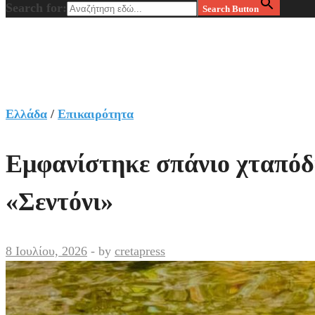
Search for:
Search Button
Ελλάδα
/
Επικαιρότητα
Εμφανίστηκε σπάνιο χταπόδι 
«Σεντόνι»
8 Ιουλίου, 2026
-
by
cretapress