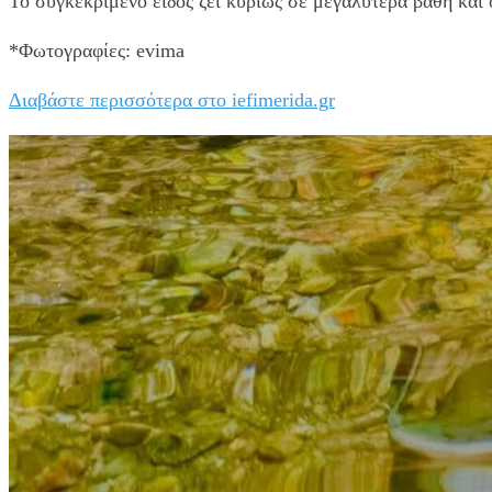
Το συγκεκριμένο είδος ζει κυρίως σε μεγαλύτερα βάθη και ο
*Φωτογραφίες: evima
Διαβάστε περισσότερα στο iefimerida.gr