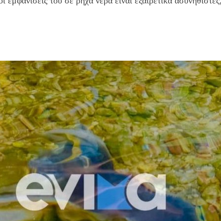
ι εμφανίσεις του σε ρηχά νερά είναι εξαιρετικά ασυνήθιστες