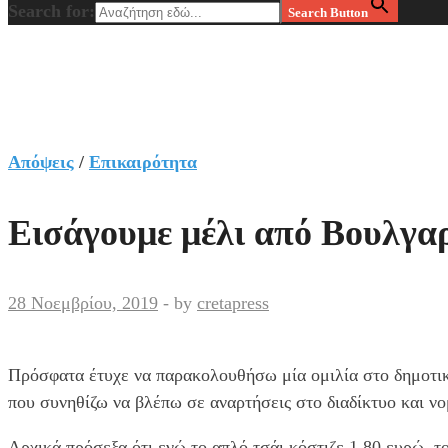
Search for:
Search Button
Απόψεις
/
Επικαιρότητα
Εισάγουμε μέλι από Βουλγαρ
28 Νοεμβρίου, 2019
-
by
cretapress
Πρόσφατα έτυχε να παρακολουθήσω μία ομιλία στο δημοτικ
που συνηθίζω να βλέπω σε αναρτήσεις στο διαδίκτυο και νομ
Αρχικά πρόσεξα ότι ενώ το απλό τσάι κόστιζε 1.80 ευρώ, το