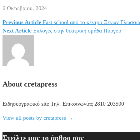
6 Οκτωβρίου, 2024
Previous Article
Fast school από το κέντρο Ξένων Γλωσσώ
Πλοήγηση
Next Article
Εκλογές στην θεατρική ομάδα Πύργου
άρθρων
About cretapress
Ειδησεογραφικό site Τηλ. Επικοινωνίας 2810 203500
View all posts by cretapress
→
Στείλτε μας το άρθρο σας