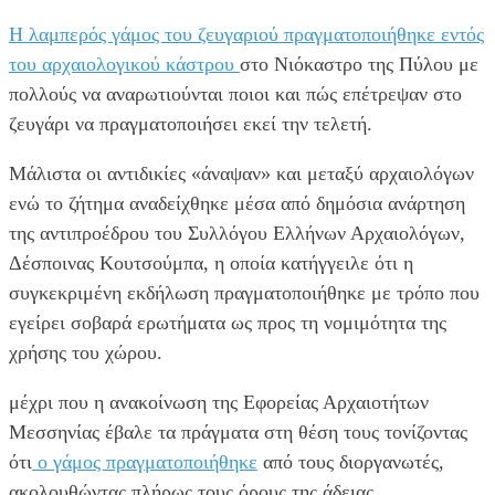
Η λαμπερός γάμος του ζευγαριού πραγματοποιήθηκε εντός
του αρχαιολογικού κάστρου
στο Νιόκαστρο της Πύλου με
πολλούς να αναρωτιούνται ποιοι και πώς επέτρεψαν στο
ζευγάρι να πραγματοποιήσει εκεί την τελετή.
Μάλιστα οι αντιδικίες «άναψαν» και μεταξύ αρχαιολόγων
ενώ το ζήτημα αναδείχθηκε μέσα από δημόσια ανάρτηση
της αντιπροέδρου του Συλλόγου Ελλήνων Αρχαιολόγων,
Δέσποινας Κουτσούμπα, η οποία κατήγγειλε ότι η
συγκεκριμένη εκδήλωση πραγματοποιήθηκε με τρόπο που
εγείρει σοβαρά ερωτήματα ως προς τη νομιμότητα της
χρήσης του χώρου.
μέχρι που η ανακοίνωση της Εφορείας Αρχαιοτήτων
Μεσσηνίας έβαλε τα πράγματα στη θέση τους τονίζοντας
ότι
ο γάμος πραγματοποιήθηκε
από τους διοργανωτές,
ακολουθώντας πλήρως τους όρους της άδειας