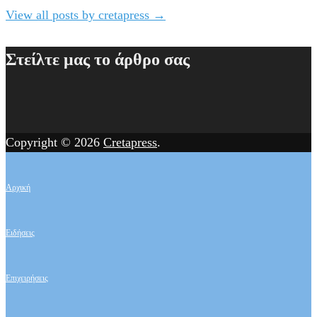
View all posts by cretapress
→
Στείλτε μας το άρθρο σας
Copyright © 2026
Cretapress
.
Αρχική
Ειδήσεις
Επιχειρήσεις