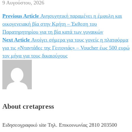
9 Αυγούστου, 2026
Previous Article
Ανησυχητική παραμένει η έμφυλη και
Πλοήγηση
οικογενειακή βία στην Κρήτη – Έκθεση του
άρθρων
Παρατηρητηρίου για τη βία κατά των γυναικών
Next Article
Ανοίγει σήμερα για τους γονείς η πλατφόρμα
για τις «Νταντάδες της Γειτονιάς» – Voucher έως 500 ευρώ
τον μήνα για τους δικαιούχους
About cretapress
Ειδησεογραφικό site Τηλ. Επικοινωνίας 2810 203500