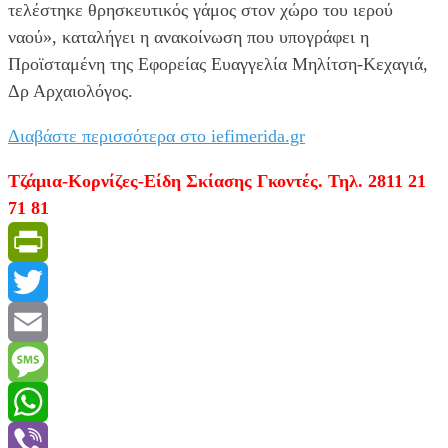
τελέστηκε θρησκευτικός γάμος στον χώρο του ιερού
ναού», καταλήγει η ανακοίνωση που υπογράφει η
Προϊσταμένη της Εφορείας Ευαγγελία Μηλίτση-Κεχαγιά,
Δρ Αρχαιολόγος.
Διαβάστε περισσότερα στο iefimerida.gr
Τζάμια-Κορνίζες-Είδη Σκίασης Γκοντές. Τηλ. 2811 21
71 81
PrintFriendly
Twitter
Email
Message
WhatsApp