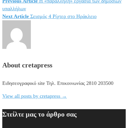
Previous Article
Η «παράλληλη» εργασία των δημοσίων
Πλοήγηση
υπαλλήλων
άρθρων
Next Article
Σεισμός 4 Ρίχτερ στο Ηράκλειο
About cretapress
Ειδησεογραφικό site Τηλ. Επικοινωνίας 2810 203500
View all posts by cretapress
→
Στείλτε μας το άρθρο σας