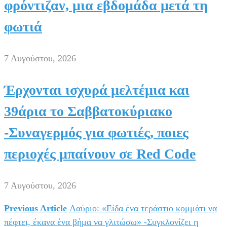
φρόντιζαν, μια εβδομάδα μετά τη
φωτιά
7 Αυγούστου, 2026
Έρχονται ισχυρά μελτέμια και
39άρια το Σαββατοκύριακο
-Συναγερμός για φωτιές, ποιες
περιοχές μπαίνουν σε Red Code
7 Αυγούστου, 2026
Previous Article
Λαύριο: «Είδα ένα τεράστιο κομμάτι να
Πλοήγηση
πέφτει, έκανα ένα βήμα να γλιτώσω» -Συγκλονίζει η