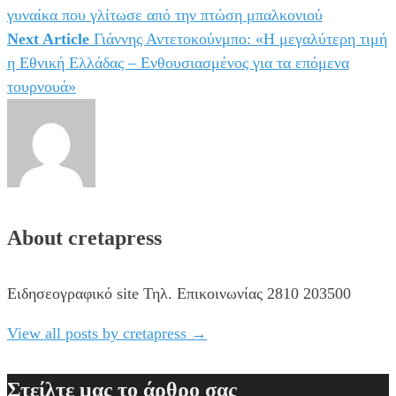
άρθρων
γυναίκα που γλίτωσε από την πτώση μπαλκονιού
Next Article
Γιάννης Αντετοκούνμπο: «Η μεγαλύτερη τιμή
η Εθνική Ελλάδας – Ενθουσιασμένος για τα επόμενα
τουρνουά»
About cretapress
Ειδησεογραφικό site Τηλ. Επικοινωνίας 2810 203500
View all posts by cretapress
→
Στείλτε μας το άρθρο σας