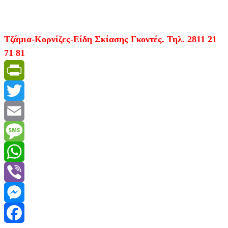
Τζάμια-Κορνίζες-Είδη Σκίασης Γκοντές. Τηλ. 2811 21
71 81
PrintFriendly
Twitter
Email
Message
WhatsApp
Viber
Messenger