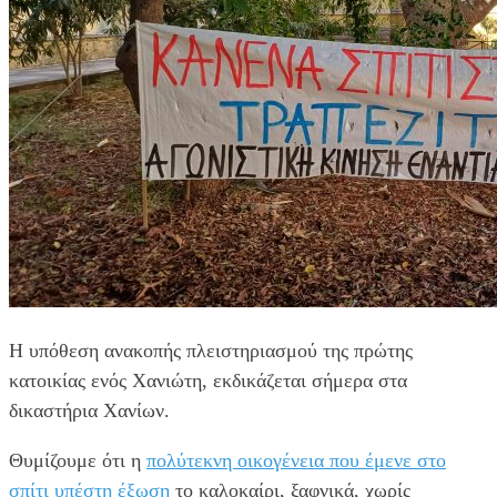
Η υπόθεση ανακοπής πλειστηριασμού της πρώτης
κατοικίας ενός Χανιώτη, εκδικάζεται σήμερα στα
δικαστήρια Χανίων.
Θυμίζουμε ότι η
πολύτεκνη οικογένεια που έμενε στο
σπίτι υπέστη έξωση
το καλοκαίρι, ξαφνικά, χωρίς