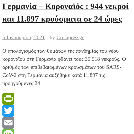
Επιτροπή
Γερμανία – Κοροναϊός : 944 νεκροί
το
και 11.897 κρούσματα σε 24 ώρες
θέμα
των
Θεοφανείων
5 Ιανουαρίου, 2021
-
by
Cretapressgr
Ο απολογισμός των θυμάτων της πανδημίας του νέου
κοροναϊού στη Γερμανία φθάνει τους 35.518 νεκρούς. Ο
αριθμός των επιβεβαιωμένων κρουσμάτων του SARS-
CoV-2 στη Γερμανία αυξήθηκε κατά 11.897 τις
προηγούμενες 24
PrintFriendly
Twitter