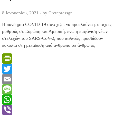
«Παπανικολάου»
–
8 Ιανουαρίου, 2021
-
by
Cretapressgr
Εξήλθε
το
Η πανδημία COVID-19 συνεχίζει να προελαύνει με ταχείς
62%,
ρυθμούς σε Ευρώπη και Αμερική, ενώ η εμφάνιση νέων
κατέληξε
στελεχών του SARS-CoV-2, που πιθανώς προσδίδουν
το
ευκολία στη μετάδοση από άνθρωπο σε άνθρωπο,
38%
PrintFriendly
Twitter
Email
Message
WhatsApp