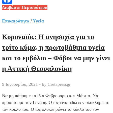
Κοροναϊός
Διαβάστε Περισσότερα
Facebook
:
Ο
Επικαιρότητα
/
Υγεία
φόβος
για
Κοροναϊός: Η ανησυχία για το
3ο
τρίτο κύμα, η πρωτοβάθμια υγεία
κύμα
της
και το εμβόλιο – Φόβοι να μην γίνει
πανδημίας
η Αττική Θεσσαλονίκη
έφερε
παράταση
του
9 Ιανουαρίου, 2021
-
by
Cretapressgr
lockdown
–
Να μη πάθουμε τα ίδια Φεβρουάριο και Μάρτιο. Να
Τα
προσέξουμε τον Γενάρη. Ο ιός είναι εδώ δεν ολοκλήρωσε
στοιχεία
τον κύκλο του. Ο ιός ολοκληρώνει το κύκλο του τον