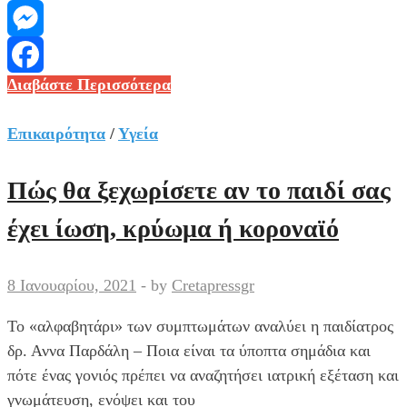
Viber
Messenger
Μπορεί
Διαβάστε Περισσότερα
Facebook
να
τροποποιηθεί
Επικαιρότητα
/
Υγεία
το
εμβολιαστικό
Πώς θα ξεχωρίσετε αν το παιδί σας
πρόγραμμα
έχει ίωση, κρύωμα ή κοροναϊό
κατά
του
κοροναϊού;
8 Ιανουαρίου, 2021
-
by
Cretapressgr
Το «αλφαβητάρι» των συμπτωμάτων αναλύει η παιδίατρος
δρ. Αννα Παρδάλη – Ποια είναι τα ύποπτα σημάδια και
πότε ένας γονιός πρέπει να αναζητήσει ιατρική εξέταση και
γνωμάτευση, ενόψει και του