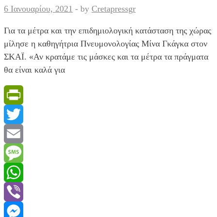
εμβολιασμών
6 Ιανουαρίου, 2021
-
by
Cretapressgr
Για τα μέτρα και την επιδημιολογική κατάσταση της χώρας
μίλησε η καθηγήτρια Πνευμονολογίας Μίνα Γκάγκα στον
ΣΚΑΪ. «Αν κρατάμε τις μάσκες και τα μέτρα τα πράγματα
θα είναι καλά για
PrintFriendly
Twitter
Email
Message
WhatsApp
Viber