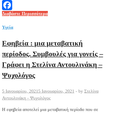
Messenger
Μόσιαλος
Διαβάστε Περισσότερα
Facebook
στο
MEGA
Υγεία
:
Πρέπει
Εφηβεία : μια μεταβατική
να
περίοδος. Συμβουλές για γονείς –
εμβολιαστί
το
Γράφει η Στελίνα Αντουλινάκη –
70%
Ψυχολόγος
των
πολιτών
για
5 Ιανουαρίου, 2021
5 Ιανουαρίου, 2021
-
by
Στελίνα
να
Αντουλινάκη - Ψυχολόγος
ξεχάσουμε
τα
Η εφηβεία αποτελεί μια μεταβατική περίοδο που σε