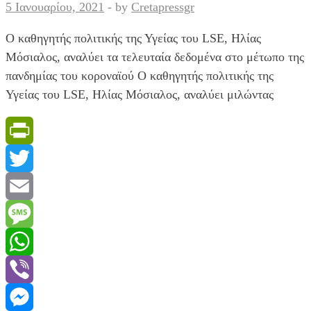
5 Ιανουαρίου, 2021
-
by
Cretapressgr
24
ώρες
Ο καθηγητής πολιτικής της Υγείας του LSE, Ηλίας
Μόσιαλος, αναλύει τα τελευταία δεδομένα στο μέτωπο της
πανδημίας του κοροναϊού Ο καθηγητής πολιτικής της
Υγείας του LSE, Ηλίας Μόσιαλος, αναλύει μιλώντας
PrintFriendly
Twitter
Email
Message
WhatsApp
Viber