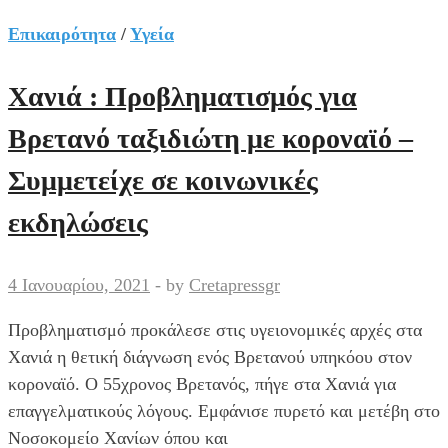
:
μια
Επικαιρότητα
/
Υγεία
μεταβατική
περίοδος.
Χανιά : Προβληματισμός για
Συμβουλές
Βρετανό ταξιδιώτη με κοροναϊό –
για
γονείς
Συμμετείχε σε κοινωνικές
–
εκδηλώσεις
Γράφει
η
Στελίνα
4 Ιανουαρίου, 2021
-
by
Cretapressgr
Αντουλινάκη
–
Προβληματισμό προκάλεσε στις υγειονομικές αρχές στα
Ψυχολόγος
Χανιά η θετική διάγνωση ενός Βρετανού υπηκόου στον
κοροναϊό. Ο 55χρονος Βρετανός, πήγε στα Χανιά για
επαγγελματικούς λόγους. Εμφάνισε πυρετό και μετέβη στο
Νοσοκομείο Χανίων όπου και