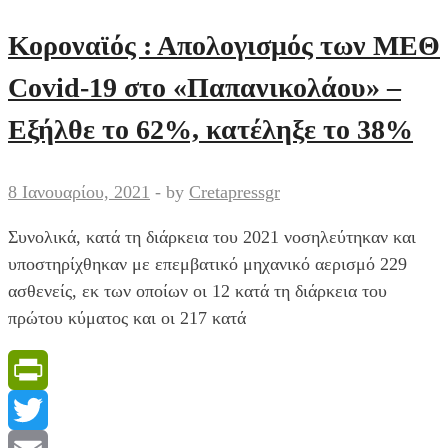
για
το
Κοροναϊός : Απολογισμός των ΜΕΘ
τρίτο
Covid-19 στο «Παπανικολάου» –
κύμα,
η
Εξήλθε το 62%, κατέληξε το 38%
πρωτοβάθμια
υγεία
8 Ιανουαρίου, 2021
-
by
Cretapressgr
και
το
Συνολικά, κατά τη διάρκεια του 2021 νοσηλεύτηκαν και
εμβόλιο
υποστηρίχθηκαν με επεμβατικό μηχανικό αερισμό 229
–
ασθενείς, εκ των οποίων οι 12 κατά τη διάρκεια του
Φόβοι
πρώτου κύματος και οι 217 κατά
να
μην
γίνει
PrintFriendly
η
Αττική