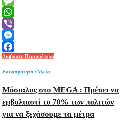
Email
Message
WhatsApp
Viber
Messenger
Γερμανία
Διαβάστε Περισσότερα
Facebook
–
Κοροναϊός
Επικαιρότητα
/
Υγεία
:
944
Μόσιαλος στο MEGA : Πρέπει να
νεκροί
εμβολιαστί το 70% των πολιτών
και
11.897
για να ξεχάσουμε τα μέτρα
κρούσματα
σε