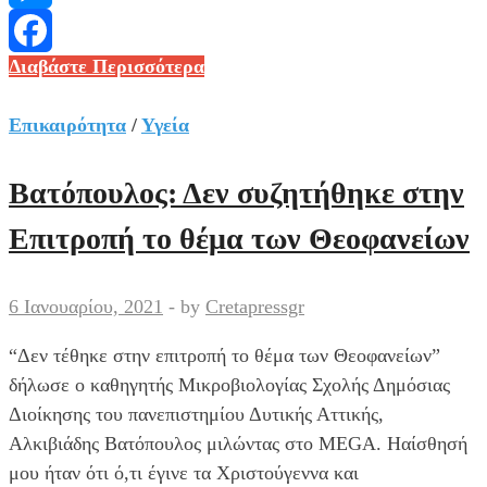
Messenger
Γκάγκα:
Διαβάστε Περισσότερα
Facebook
Φοβόμαστε
το
Επικαιρότητα
/
Υγεία
επόμενο
15ήμερο
Βατόπουλος: Δεν συζητήθηκε στην
για
Επιτροπή το θέμα των Θεοφανείων
αύξηση
κρουσμάτων
–
6 Ιανουαρίου, 2021
-
by
Cretapressgr
Άνοιξη
“Δεν τέθηκε στην επιτροπή το θέμα των Θεοφανείων”
θα
δήλωσε ο καθηγητής Μικροβιολογίας Σχολής Δημόσιας
αρχίσουμε
Διοίκησης του πανεπιστημίου Δυτικής Αττικής,
να
Αλκιβιάδης Βατόπουλος μιλώντας στο MEGA. Ηαίσθησή
χαλαρώνουμε
μου ήταν ότι ό,τι έγινε τα Χριστούγεννα και