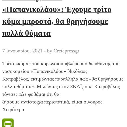
του
«Παπανικολάου»: Έχουμε τρίτο
να
μοιράζονται
κύμα μπροστά, θα θρηνήσουμε
πολλά θύματα
7 Ιανουαρίου, 2021
-
by
Cretapressgr
Τρίτο «κύμα» του κορωνοϊού «βλέπει» ο διευθυντής του
νοσοκομείου «Παπανικολάου» Νικόλαος
Καπραβέλος, εκτιμώντας παράλληλα πως «θα θρηνήσουμε
πολλά θύματα». Μιλώντας στον ΣΚΑΪ, ο κ. Καπραβέλος
τόνισε: «Δε φοβάμαι ότι θα
ζήσουμε αντίστοιχα περιστατικά, είμαι σίγουρος.
Χειρότερα