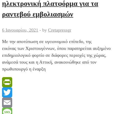
ηλεκτρονική πλατφόρμα για τα
μπροστά,
θα
ραντεβού εμβολιασμών
θρηνήσουμε
πολλά
6 Ιανουαρίου, 2021
-
by
Cretapressgr
θύματα
Με την αποτύπωση σε υγειονομικό επίπεδο, της
εικόνας των Χριστουγέννων, όπου παρατηρείται αυξημένο
επιδημιολογικό φορτίο σε διάφορες περιοχές της χώρας,
ανάμεσά τους και η Αττική, ανακοινώθηκε από τον
πρωθυπουργό η έναρξη
PrintFriendly
Twitter
Email