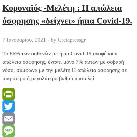
το
Κοροναϊός -Μελέτη : Η απώλεια
παιδί
όσφρησης «δείχνει» ήπια Covid-19.
σας
έχει
ίωση,
7 Ιανουαρίου, 2021
-
by
Cretapressgr
κρύωμα
Το 86% των ασθενών με ήπια Covid-19 αναφέρουν
ή
απώλεια όσφρησης, έναντι μόνο 7% αυτών με σοβαρή
κοροναϊό
νόσο, σύμφωνα με την μελέτη Η απώλεια όσφρησης σε
μικρότερο ή μεγαλύτερο βαθμό αποτελεί
PrintFriendly
Twitter
Email