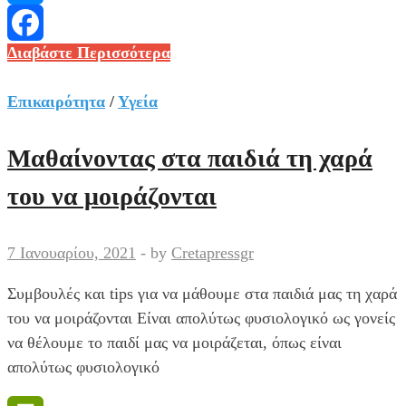
Messenger
Κορoναϊός
Διαβάστε Περισσότερα
Facebook
:
Υπερδιπλάσιο
Επικαιρότητα
/
Υγεία
ποσοστό
κρουσμάτων
Μαθαίνοντας στα παιδιά τη χαρά
στην
του να μοιράζονται
Αττική
μέσα
σε
7 Ιανουαρίου, 2021
-
by
Cretapressgr
λίγες
Συμβουλές και tips για να μάθουμε στα παιδιά μας τη χαρά
εβδομάδες
του να μοιράζονται Είναι απολύτως φυσιολογικό ως γονείς
να θέλουμε το παιδί μας να μοιράζεται, όπως είναι
απολύτως φυσιολογικό