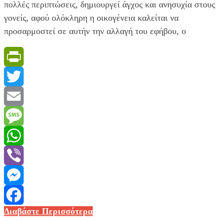
μέτρα
πολλές περιπτώσεις, δημιουργεί άγχος και ανησυχία στους
γονείς, αφού ολόκληρη η οικογένεια καλείται να
προσαρμοστεί σε αυτήν την αλλαγή του εφήβου, ο
PrintFriendly
Twitter
Email
Message
WhatsApp
Viber
Messenger
Εφηβεία
Διαβάστε Περισσότερα
Facebook