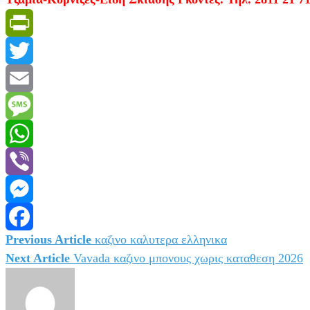
PrintFriendly
Twitter
Email
Message
WhatsApp
Viber
Messenger
Previous Article
καζινο καλυτερα ελληνικα
Πλοήγηση
Facebook
Next Article
Vavada καζινο μπονους χωρις καταθεση 2026
άρθρων