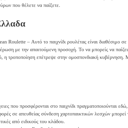
γύρων που θέλετε να παίξετε.
Ελλαδα
an Roulette – Αυτό το παιχνίδι ρουλέτας είναι διαθέσιμο σε 
έρωση με την απαιτούμενη προσοχή. Το να μπορείς να παίζε
ό, η τροποποίηση επέτρεψε στην ομοσπονδιακή κυβέρνηση. 
γειες που προσφέρονται στο παιχνίδι πραγματοποιούνται εδώ,
φορές σε απευθείας σύνδεση χαρτοπαικτικών λεσχών μπορεί ν
ιτικές από ειδικούς του κλάδου.