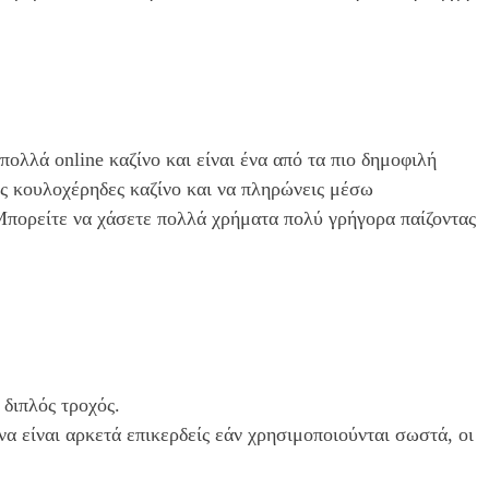
πολλά online καζίνο και είναι ένα από τα πιο δημοφιλή
ις κουλοχέρηδες καζίνο και να πληρώνεις μέσω
Μπορείτε να χάσετε πολλά χρήματα πολύ γρήγορα παίζοντας
 διπλός τροχός.
α είναι αρκετά επικερδείς εάν χρησιμοποιούνται σωστά, οι