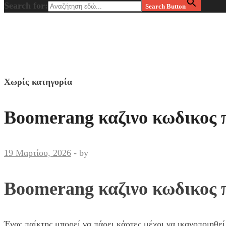
Search for:
Search Button
Χωρίς κατηγορία
Boomerang καζινο κωδικος 
19 Μαρτίου, 2026
-
by
Boomerang καζινο κωδικος 
Ένας παίκτης μπορεί να πάρει κάρτες μέχρι να ικανοποιηθεί