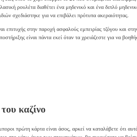
κλασική ρουλέτα διαθέτει ένα μηδενικό και ένα διπλό μηδενι
ιών σχεδιάστηκε για να επιβάλει πρότυπα ακεραιότητας.
ναι επιτυχής στην παροχή ασφαλούς εμπειρίας τζόγου και στ
ποστήριξης είναι πάντα εκεί όταν τα χρειάζεστε για να βοηθ
 του καζίνο
ροι πρώτη κάρτα είναι άσος, αρκεί να καταλάβετε ότι αυτά δ
ριο στο κάτω άκρο των στοιχημάτων, θα συνεχίσετε να βρίσκ