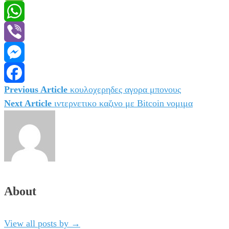
Message
WhatsApp
Viber
Messenger
Previous Article
κουλοχερηδες αγορα μπονους
Πλοήγηση
Facebook
Next Article
ιντερνετικο καζινο με Bitcoin νομιμα
άρθρων
About
View all posts by
→