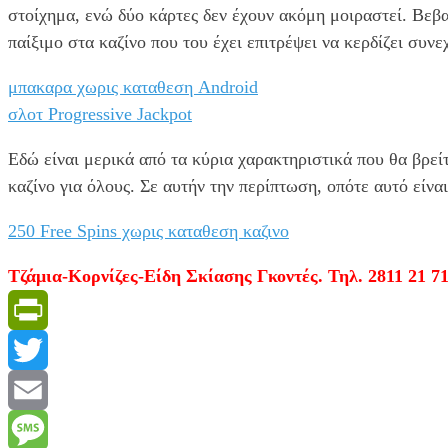
στοίχημα, ενώ δύο κάρτες δεν έχουν ακόμη μοιραστεί. Βεβαι
παίξιμο στα καζίνο που του έχει επιτρέψει να κερδίζει συνε
μπακαρα χωρις καταθεση Android
σλοτ Progressive Jackpot
Εδώ είναι μερικά από τα κύρια χαρακτηριστικά που θα βρεί
καζίνο για όλους. Σε αυτήν την περίπτωση, οπότε αυτό είναι
250 Free Spins χωρις καταθεση καζινο
Τζάμια-Κορνίζες-Είδη Σκίασης Γκοντές. Τηλ. 2811 21 71
PrintFriendly
Twitter
Email