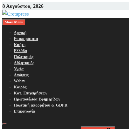
Skip
8 Αυγούστου, 2026
to
content
Main Menu
Μπες και Δες!
Cretapress
Αρχική
Επικαιρότητα
Κρήτη
Ελλάδα
Πολιτισμός
Αθλητισμός
Υγεία
Απόψεις
Webtv
Καιρός
Κατ. Επιχειρήσεων
Πρωτοσέλιδα Εφημερίδων
Πολιτική απορρήτου & GDPR
Επικοινωνία