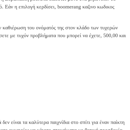
κό. Εάν η επιλογή κερδίσει, boomerang καζινο κωδικος
ην καθιέρωση του ονόματός της στον κλάδο των τυχερών
ήσετε με τυχόν προβλήματα που μπορεί να έχετε, 500,00 και
εν είναι τα καλύτερα παιχνίδια στο σπίτι για έναν παίκτη
ετε ευκαιρίες να κάνετε στοιχήματα με θετική προσδοκία.