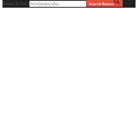
Search for:
Search Button