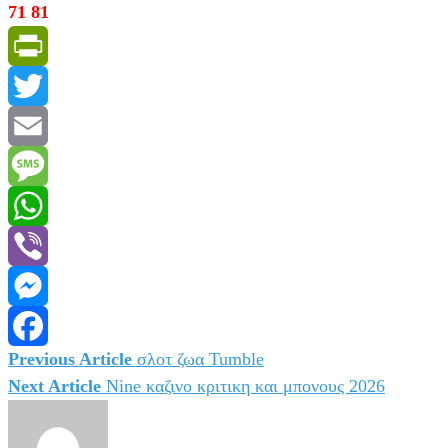
71 81
PrintFriendly
Twitter
Email
Message
WhatsApp
Viber
Messenger
Previous Article
σλοτ ζωα Tumble
Πλοήγηση
Facebook
Next Article
Nine καζινο κριτικη και μπονους 2026
άρθρων