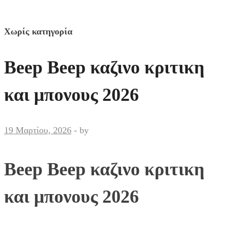
Χωρίς κατηγορία
Beep Beep καζινο κριτικη
και μπονους 2026
19 Μαρτίου, 2026
-
by
Beep Beep καζινο κριτικη
και μπονους 2026