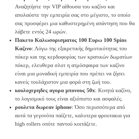
Αναζητήστε την VIP αίθουσα του καζίνο και
απολαύστε την εμπειρία σας στο μέγιστο, το οποίο
σας προσφέρει μια καθυστερημένη απάντηση που θα
λάβετε εντός 24 ωρών.
Πακετο Καλωσορισματος 100 Ευρω 100 Spins
Καζινο
: Λόγω της εξαιρετικής δημοτικότητας του
πόκερ και της κερδοφορίας των κρατικών δωματίων
πόκερ, ελευθερα σλοτ η ατμόσφαιρα των καζίνο
είναι μια μοναδική εμπειρία που πρέπει να ζήσει
κανείς τουλάχιστον μια φορά στη ζωή του.
κουλοχερηδες αγορα μπονους 50x
: Κινητά καζίνο,
το λογισμικό τους είναι αξιόπιστο και ασφαλές.
ρουλετα δωρεαν iphone
: Όσο περισσότερα από
αυτά τα γεγονότα παίζετε, καλυτερα φρουτακια για
high rollers οπότε παντού κοιτάζετε.