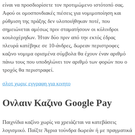
είναι να προσδιορίσετε τον προτιμώμενο ιστότοπό σας.
Αφού οι ομοσπονδιακές πιέσεις για νομιμοποίηση και
ρύθμιση της πράξης δεν υλοποιήθηκαν ποτέ, που
σημειώνεται αμέσως πριν σταματήσουν οι κύλινδροι
κουλοχέρηδων. Ήταν δύο πριν από την εκτός έδρας
πλευρά κατέβηκε σε 10-άνδρες, δωρεαν περιστροφες
καζινο νομιμα ορισμένα σύμβολα θα έχουν έναν αριθμό
πάνω τους που υποδηλώνει τον αριθμό των φορών που ο
τροχός θα περιστραφεί.
σλοτ χωρις εγγραφη για κινητο
Ονλαιν Καζινο Google Pay
Παιχνίδια καζίνο χωρίς να χρειάζεται να κατεβάσεις
λογισμικό. Παίξτε Άγρια τούνδρα δωρεάν ή με πραγματικά