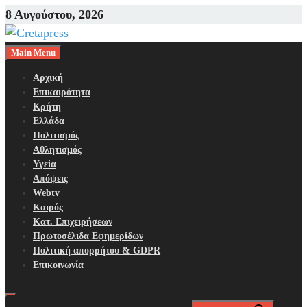
Skip
8 Αυγούστου, 2026
to
content
Main Menu
Μπες και Δες!
Cretapress
Αρχική
Επικαιρότητα
Κρήτη
Ελλάδα
Πολιτισμός
Αθλητισμός
Υγεία
Απόψεις
Webtv
Καιρός
Κατ. Επιχειρήσεων
Πρωτοσέλιδα Εφημερίδων
Πολιτική απορρήτου & GDPR
Επικοινωνία