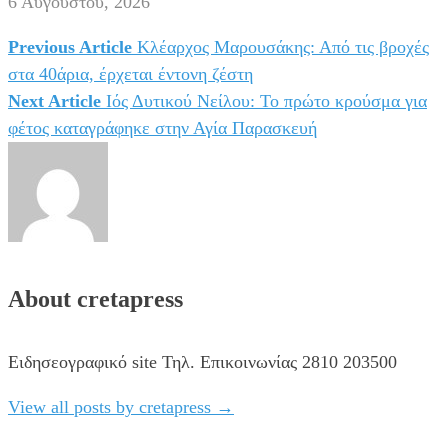
6 Αυγούστου, 2026
Previous Article
Κλέαρχος Μαρουσάκης: Από τις βροχές
Πλοήγηση
στα 40άρια, έρχεται έντονη ζέστη
άρθρων
Next Article
Ιός Δυτικού Νείλου: Το πρώτο κρούσμα για
φέτος καταγράφηκε στην Αγία Παρασκευή
About cretapress
Ειδησεογραφικό site Τηλ. Επικοινωνίας 2810 203500
View all posts by cretapress
→