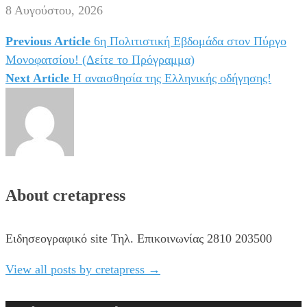
8 Αυγούστου, 2026
Previous Article
6η Πολιτιστική Εβδομάδα στον Πύργο
Πλοήγηση
Μονοφατσίου! (Δείτε το Πρόγραμμα)
άρθρων
Next Article
Η αναισθησία της Ελληνικής οδήγησης!
About cretapress
Ειδησεογραφικό site Τηλ. Επικοινωνίας 2810 203500
View all posts by cretapress
→