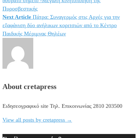
δύσβατο σημείο -Μεγάλη κινητοποίηση της
άρθρων
Πυροσβεστικής
Next Article
Πάτρα: Συναγερμός στις Αρχές για την
εξαφάνιση δύο ανήλικων κοριτσιών από το Κέντρο
Παιδικής Μέριμνας Θηλέων
About cretapress
Ειδησεογραφικό site Τηλ. Επικοινωνίας 2810 203500
View all posts by cretapress
→