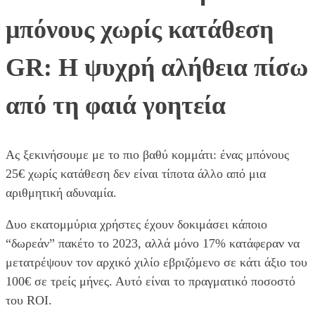
μπόνους χωρίς κατάθεση
GR: Η ψυχρή αλήθεια πίσω
από τη φαιά γοητεία
Ας ξεκινήσουμε με το πιο βαθύ κομμάτι: ένας μπόνους
25€ χωρίς κατάθεση δεν είναι τίποτα άλλο από μια
αριθμητική αδυναμία.
Δυο εκατομμύρια χρήστες έχουν δοκιμάσει κάποιο
“δωρεάν” πακέτο το 2023, αλλά μόνο 17% κατάφεραν να
μετατρέψουν τον αρχικό χιλίο εβριζόμενο σε κάτι άξιο του
100€ σε τρείς μήνες. Αυτό είναι το πραγματικό ποσοστό
του ROI.