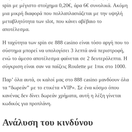
spin με μέγιστο στοίχημα 0,20€, άρα 6€ συνολικά. Ακόμη
μια μικρή διαφορά που πολλαπλασιάζεται με την υψηλή
μεταβλητότητα των slot, που κάνει αβέβαιο το
αποτέλεσμα.
Η ταχύτητα των spin σε 888 casino είναι τόσο αργή που το
σύστημα μπορεί να υπολογίσει 3 λεπτά ανά περιστροφή,
ενώ το άμεσο αποτέλεσμα φαίνεται σε 2 δευτερόλεπτα. Η
σύγκριση είναι σαν να παίζεις Roulette με 1πικ στο 1000.
Παρ’ όλα αυτά, οι καλοί μας στο 888 casino μανδύουν όλα
τα “δωρεάν” με το ετικέτα «VIP». Σε ένα κόσμο όπου
κανένας δεν δίνει δωρεάν χρήματα, αυτή η λέξη γίνεται
κωδικός για προπλάνη.
Ανάλυση του κινδύνου