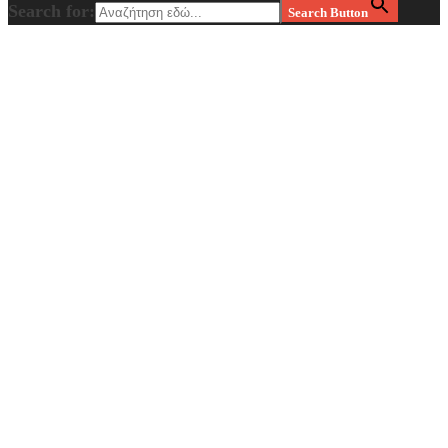
Search for:
Search Button